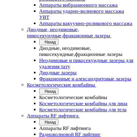
Аппараты вибрационного массажа
Аппараты ударно-волнового массажа
УВТ
Аппараты вакуумно-роликового массажа
Диодные, неодимовые,
пикосекундные,фракционные лазеры
Назад
Диодные, неодимовые,
пикосекундные,фракционные лазеры
Неодимовые и пикосекундные лазеры для
удаления тату
Диодные лазеры
Фракционные и александритовые лазеры
Косметологические комбайны
Назад
Косметологические комбайны
Косметологические комбайны для лица
Косметологические комбайны для тела
Аппараты RF лифтинга
Назад
Аппараты RF лифтинга
Радиоволновой RF лифтинг