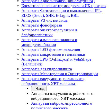
Аппараты Криолиполиза (криолифтинга)
Косметологические термоодеяла и ИК прогрев
Аппараты Фотоэпиляции и омоложения: IPL,
ELOS (Элос), SHR, E-Light, BBL
Аппараты УЗ чистки лица
Аппараты фонофореза
Аппараты электрокоагуляции и
блефаропластики
Аппараты алмазного пилинга и
микродермабразии
Аппараты LED фотоомоложения
Аппараты микротоков и гальваники
Аппараты LPG (ЭлПиДжи) и VelaShape
(Велашейп)
Аппараты для гидропилинга
Аппараты Мезотерапии и Электропорации
Аппараты вакуумного, роликового,
вибрационного, УВТ массажа
Назад
Аппараты вакуумного, роликового,
вибрационного, УВТ массажа
Аппараты виброкомпрессионного
роликового массажа