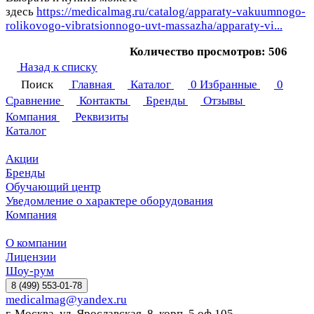
здесь
https://medicalmag.ru/catalog/apparaty-vakuumnogo-
rolikovogo-vibratsionnogo-uvt-massazha/apparaty-vi...
Количество просмотров: 506
Назад к списку
Поиск
Главная
Каталог
0
Избранные
0
Сравнение
Контакты
Бренды
Отзывы
Компания
Реквизиты
Каталог
Акции
Бренды
Обучающий центр
Уведомление о характере оборудования
Компания
О компании
Лицензии
Шоу-рум
8 (499) 553-01-78
medicalmag@yandex.ru
г. Москва, ул. Ярославская, 8, корп. 5 оф 105