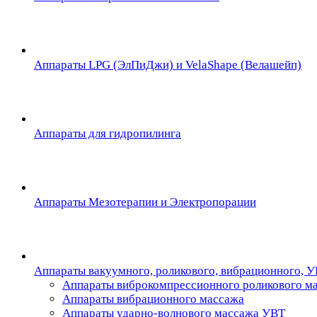
Аппараты LPG (ЭлПиДжи) и VelaShape (Велашейп)
Аппараты для гидропилинга
Аппараты Мезотерапии и Электропорации
Аппараты вакуумного, роликового, вибрационного, 
Аппараты виброкомпрессионного роликового м
Аппараты вибрационного массажа
Аппараты ударно-волнового массажа УВТ