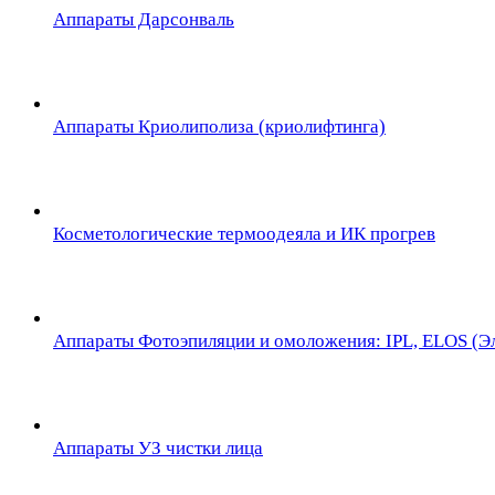
Аппараты Дарсонваль
Аппараты Криолиполиза (криолифтинга)
Косметологические термоодеяла и ИК прогрев
Аппараты Фотоэпиляции и омоложения: IPL, ELOS (Эл
Аппараты УЗ чистки лица