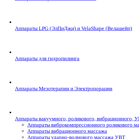
Аппараты LPG (ЭлПиДжи) и VelaShape (Велашейп)
Аппараты для гидропилинга
Аппараты Мезотерапии и Электропорации
Аппараты вакуумного, роликового, вибрационного, 
Аппараты виброкомпрессионного роликового м
Аппараты вибрационного массажа
Аппараты ударно-волнового массажа УВТ