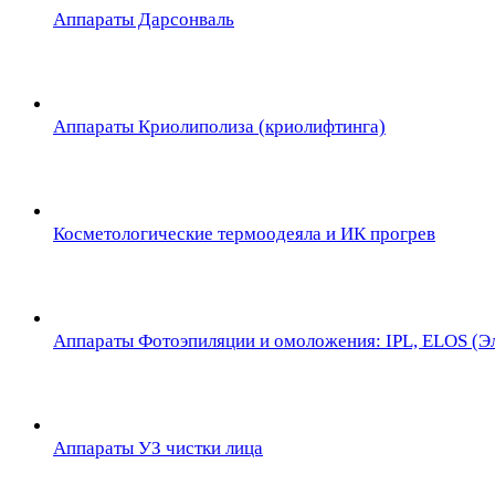
Аппараты Дарсонваль
Аппараты Криолиполиза (криолифтинга)
Косметологические термоодеяла и ИК прогрев
Аппараты Фотоэпиляции и омоложения: IPL, ELOS (Эл
Аппараты УЗ чистки лица