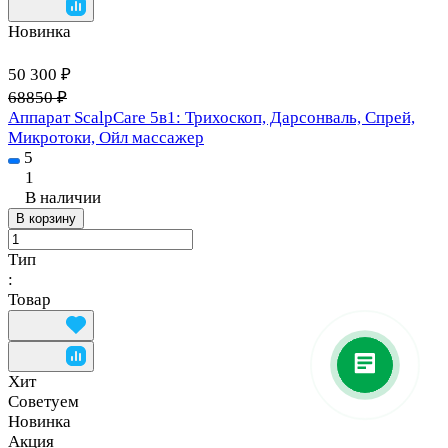
Новинка
50 300 ₽
68850 ₽
Аппарат ScalpCare 5в1: Трихоскоп, Дарсонваль, Спрей,
Микротоки, Ойл массажер
5
1
В наличии
В корзину
Тип
:
Товар
Хит
Советуем
Новинка
Акция