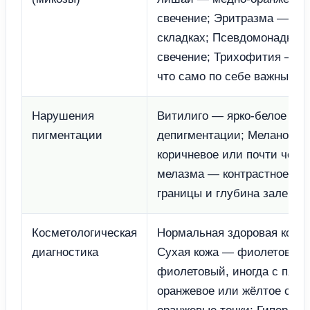
свечение; Эритразма — кор
складках; Псевдомонадная 
свечение; Трихофития — ла
что само по себе важный д
Нарушения
Витилиго — ярко-белое или
пигментации
депигментации; Меланоз и 
коричневое или почти чёрн
мелазма — контрастное ус
границы и глубина залегани
Косметологическая
Нормальная здоровая кожа 
диагностика
Сухая кожа — фиолетовое;
фиолетовый, иногда с пят
оранжевое или жёлтое свеч