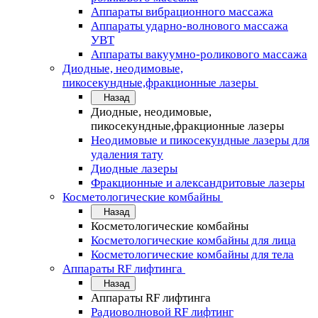
Аппараты вибрационного массажа
Аппараты ударно-волнового массажа
УВТ
Аппараты вакуумно-роликового массажа
Диодные, неодимовые,
пикосекундные,фракционные лазеры
Назад
Диодные, неодимовые,
пикосекундные,фракционные лазеры
Неодимовые и пикосекундные лазеры для
удаления тату
Диодные лазеры
Фракционные и александритовые лазеры
Косметологические комбайны
Назад
Косметологические комбайны
Косметологические комбайны для лица
Косметологические комбайны для тела
Аппараты RF лифтинга
Назад
Аппараты RF лифтинга
Радиоволновой RF лифтинг