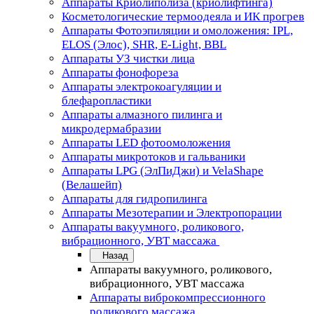
Аппараты Криолиполиза (криолифтинга)
Косметологические термоодеяла и ИК прогрев
Аппараты Фотоэпиляции и омоложения: IPL,
ELOS (Элос), SHR, E-Light, BBL
Аппараты УЗ чистки лица
Аппараты фонофореза
Аппараты электрокоагуляции и
блефаропластики
Аппараты алмазного пилинга и
микродермабразии
Аппараты LED фотоомоложения
Аппараты микротоков и гальваники
Аппараты LPG (ЭлПиДжи) и VelaShape
(Велашейп)
Аппараты для гидропилинга
Аппараты Мезотерапии и Электропорации
Аппараты вакуумного, роликового,
вибрационного, УВТ массажа
Назад
Аппараты вакуумного, роликового,
вибрационного, УВТ массажа
Аппараты виброкомпрессионного
роликового массажа