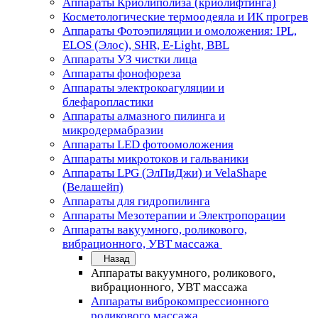
Аппараты Криолиполиза (криолифтинга)
Косметологические термоодеяла и ИК прогрев
Аппараты Фотоэпиляции и омоложения: IPL,
ELOS (Элос), SHR, E-Light, BBL
Аппараты УЗ чистки лица
Аппараты фонофореза
Аппараты электрокоагуляции и
блефаропластики
Аппараты алмазного пилинга и
микродермабразии
Аппараты LED фотоомоложения
Аппараты микротоков и гальваники
Аппараты LPG (ЭлПиДжи) и VelaShape
(Велашейп)
Аппараты для гидропилинга
Аппараты Мезотерапии и Электропорации
Аппараты вакуумного, роликового,
вибрационного, УВТ массажа
Назад
Аппараты вакуумного, роликового,
вибрационного, УВТ массажа
Аппараты виброкомпрессионного
роликового массажа