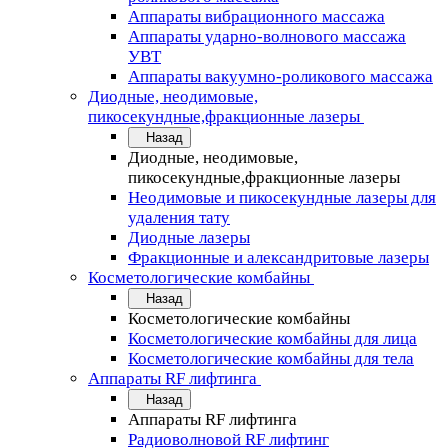
Аппараты вибрационного массажа
Аппараты ударно-волнового массажа
УВТ
Аппараты вакуумно-роликового массажа
Диодные, неодимовые,
пикосекундные,фракционные лазеры
Назад
Диодные, неодимовые,
пикосекундные,фракционные лазеры
Неодимовые и пикосекундные лазеры для
удаления тату
Диодные лазеры
Фракционные и александритовые лазеры
Косметологические комбайны
Назад
Косметологические комбайны
Косметологические комбайны для лица
Косметологические комбайны для тела
Аппараты RF лифтинга
Назад
Аппараты RF лифтинга
Радиоволновой RF лифтинг