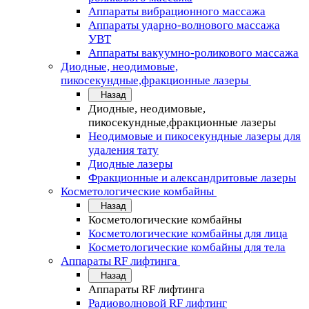
Аппараты вибрационного массажа
Аппараты ударно-волнового массажа
УВТ
Аппараты вакуумно-роликового массажа
Диодные, неодимовые,
пикосекундные,фракционные лазеры
Назад
Диодные, неодимовые,
пикосекундные,фракционные лазеры
Неодимовые и пикосекундные лазеры для
удаления тату
Диодные лазеры
Фракционные и александритовые лазеры
Косметологические комбайны
Назад
Косметологические комбайны
Косметологические комбайны для лица
Косметологические комбайны для тела
Аппараты RF лифтинга
Назад
Аппараты RF лифтинга
Радиоволновой RF лифтинг