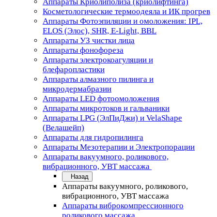
Аппараты Криолиполиза (криолифтинга)
Косметологические термоодеяла и ИК прогрев
Аппараты Фотоэпиляции и омоложения: IPL,
ELOS (Элос), SHR, E-Light, BBL
Аппараты УЗ чистки лица
Аппараты фонофореза
Аппараты электрокоагуляции и
блефаропластики
Аппараты алмазного пилинга и
микродермабразии
Аппараты LED фотоомоложения
Аппараты микротоков и гальваники
Аппараты LPG (ЭлПиДжи) и VelaShape
(Велашейп)
Аппараты для гидропилинга
Аппараты Мезотерапии и Электропорации
Аппараты вакуумного, роликового,
вибрационного, УВТ массажа
Назад
Аппараты вакуумного, роликового,
вибрационного, УВТ массажа
Аппараты виброкомпрессионного
роликового массажа