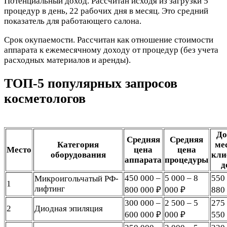
Потенциальный доход. Рассчитан исходя из загрузки 5
процедур в день, 22 рабочих дня в месяц. Это средний
показатель для работающего салона.
Срок окупаемости. Рассчитан как отношение стоимости
аппарата к ежемесячному доходу от процедур (без учета
расходных материалов и аренды).
ТОП-5 популярных запросов
косметологов
До
Средняя
Средняя
Категория
ме
Место
цена
цена
оборудования
кли
аппарата
процедуры
д
450 000 –
5 000 – 8
550
Микроигольчатый РФ-
1
лифтинг
800 000 ₽
000 ₽
880
300 000 –
2 500 – 5
275
2
Диодная эпиляция
600 000 ₽
000 ₽
550