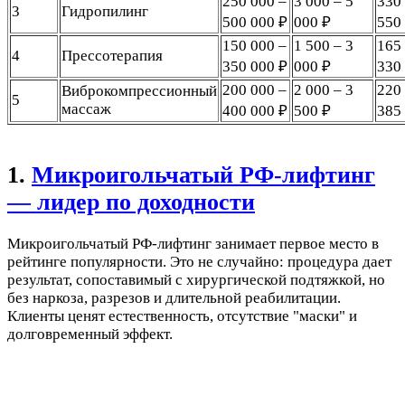
250 000 –
3 000 – 5
330
3
Гидропилинг
500 000 ₽
000 ₽
550
150 000 –
1 500 – 3
165
4
Прессотерапия
350 000 ₽
000 ₽
330
200 000 –
2 000 – 3
220
Виброкомпрессионный
5
массаж
400 000 ₽
500 ₽
385
1.
Микроигольчатый РФ-лифтинг
— лидер по доходности
Микроигольчатый РФ-лифтинг занимает первое место в
рейтинге популярности. Это не случайно: процедура дает
результат, сопоставимый с хирургической подтяжкой, но
без наркоза, разрезов и длительной реабилитации.
Клиенты ценят естественность, отсутствие "маски" и
долговременный эффект.