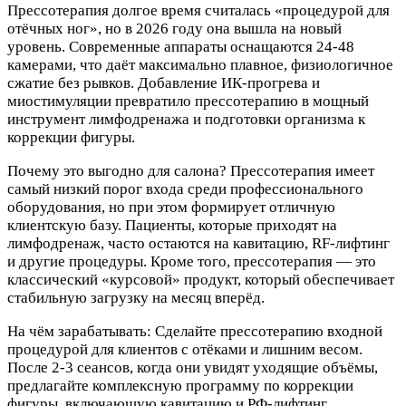
Прессотерапия долгое время считалась «процедурой для
отёчных ног», но в 2026 году она вышла на новый
уровень. Современные аппараты оснащаются 24-48
камерами, что даёт максимально плавное, физиологичное
сжатие без рывков. Добавление ИК-прогрева и
миостимуляции превратило прессотерапию в мощный
инструмент лимфодренажа и подготовки организма к
коррекции фигуры.
Почему это выгодно для салона? Прессотерапия имеет
самый низкий порог входа среди профессионального
оборудования, но при этом формирует отличную
клиентскую базу. Пациенты, которые приходят на
лимфодренаж, часто остаются на кавитацию, RF-лифтинг
и другие процедуры. Кроме того, прессотерапия — это
классический «курсовой» продукт, который обеспечивает
стабильную загрузку на месяц вперёд.
На чём зарабатывать: Сделайте прессотерапию входной
процедурой для клиентов с отёками и лишним весом.
После 2-3 сеансов, когда они увидят уходящие объёмы,
предлагайте комплексную программу по коррекции
фигуры, включающую кавитацию и РФ-лифтинг.