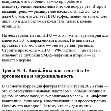
импульса, что особенно важно при работе с
асимметричным овалом лица и зоной вокруг рта. Второй
важный тренд — расширение насадок: от 1,5 до 4,5 и
даже 6,0 мм, что делает HIFU эффективным не только для
лица, но и для подтяжки кожи тела (живот, колени,
ягодицы).
На чём зарабатывать: HIFU — это тяжелая артиллерия для
клиентов 50+ с выраженным птозом. Не пытайтесь
продавать его молодым — они не увидят разницы.
Стройте протоколы «HIFU + РФ-лифтинг», где первый
отвечает за глубокий SMAS-лифтинг, а второй — за
качество дермы.
Тренд № 4: Комбайны для тела «6 в 1» —
эргономика и маржинальность
В сегменте коррекции фигуры главный тренд 2026 года —
это многофункциональные платформы, объединяющие в
одном корпусе вакуумно-роликовый массаж, RF-лифтинг,
кавитацию, липолазер, миостимуляцию и прессотерапию.
Почему это выгодно? Потому что каждая из этих
технологий в отдельности требует отдельного аппарата,