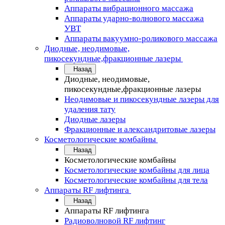
Аппараты вибрационного массажа
Аппараты ударно-волнового массажа
УВТ
Аппараты вакуумно-роликового массажа
Диодные, неодимовые,
пикосекундные,фракционные лазеры
Назад
Диодные, неодимовые,
пикосекундные,фракционные лазеры
Неодимовые и пикосекундные лазеры для
удаления тату
Диодные лазеры
Фракционные и александритовые лазеры
Косметологические комбайны
Назад
Косметологические комбайны
Косметологические комбайны для лица
Косметологические комбайны для тела
Аппараты RF лифтинга
Назад
Аппараты RF лифтинга
Радиоволновой RF лифтинг