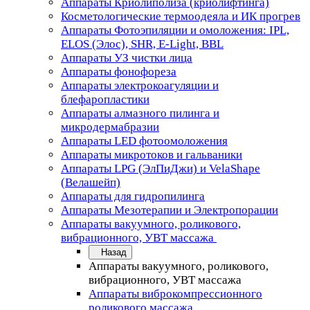
Аппараты Криолиполиза (криолифтинга)
Косметологические термоодеяла и ИК прогрев
Аппараты Фотоэпиляции и омоложения: IPL,
ELOS (Элос), SHR, E-Light, BBL
Аппараты УЗ чистки лица
Аппараты фонофореза
Аппараты электрокоагуляции и
блефаропластики
Аппараты алмазного пилинга и
микродермабразии
Аппараты LED фотоомоложения
Аппараты микротоков и гальваники
Аппараты LPG (ЭлПиДжи) и VelaShape
(Велашейп)
Аппараты для гидропилинга
Аппараты Мезотерапии и Электропорации
Аппараты вакуумного, роликового,
вибрационного, УВТ массажа
Назад
Аппараты вакуумного, роликового,
вибрационного, УВТ массажа
Аппараты виброкомпрессионного
роликового массажа