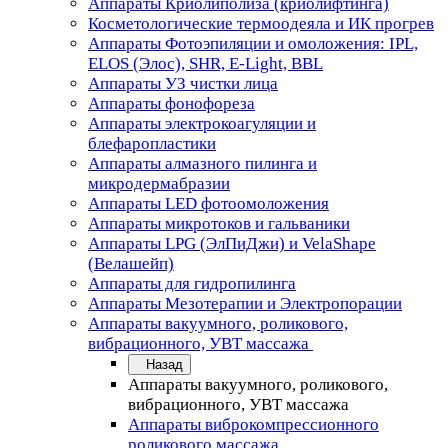
Аппараты Криолиполиза (криолифтинга)
Косметологические термоодеяла и ИК прогрев
Аппараты Фотоэпиляции и омоложения: IPL,
ELOS (Элос), SHR, E-Light, BBL
Аппараты УЗ чистки лица
Аппараты фонофореза
Аппараты электрокоагуляции и
блефаропластики
Аппараты алмазного пилинга и
микродермабразии
Аппараты LED фотоомоложения
Аппараты микротоков и гальваники
Аппараты LPG (ЭлПиДжи) и VelaShape
(Велашейп)
Аппараты для гидропилинга
Аппараты Мезотерапии и Электропорации
Аппараты вакуумного, роликового,
вибрационного, УВТ массажа
Назад
Аппараты вакуумного, роликового,
вибрационного, УВТ массажа
Аппараты виброкомпрессионного
роликового массажа