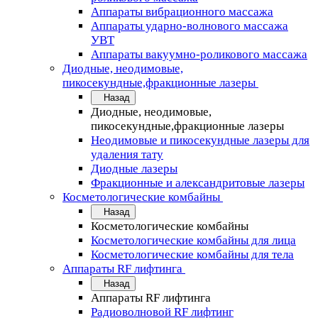
Аппараты вибрационного массажа
Аппараты ударно-волнового массажа
УВТ
Аппараты вакуумно-роликового массажа
Диодные, неодимовые,
пикосекундные,фракционные лазеры
Назад
Диодные, неодимовые,
пикосекундные,фракционные лазеры
Неодимовые и пикосекундные лазеры для
удаления тату
Диодные лазеры
Фракционные и александритовые лазеры
Косметологические комбайны
Назад
Косметологические комбайны
Косметологические комбайны для лица
Косметологические комбайны для тела
Аппараты RF лифтинга
Назад
Аппараты RF лифтинга
Радиоволновой RF лифтинг