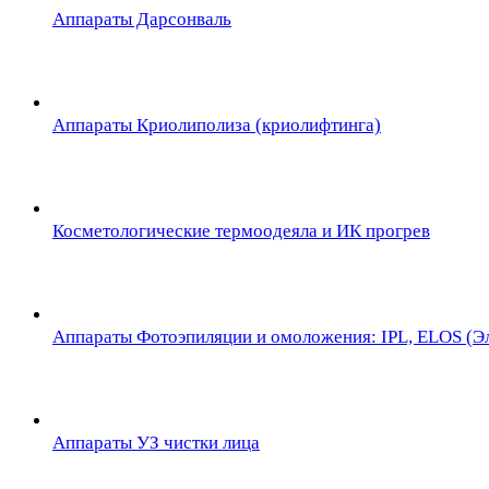
Аппараты Дарсонваль
Аппараты Криолиполиза (криолифтинга)
Косметологические термоодеяла и ИК прогрев
Аппараты Фотоэпиляции и омоложения: IPL, ELOS (Эл
Аппараты УЗ чистки лица