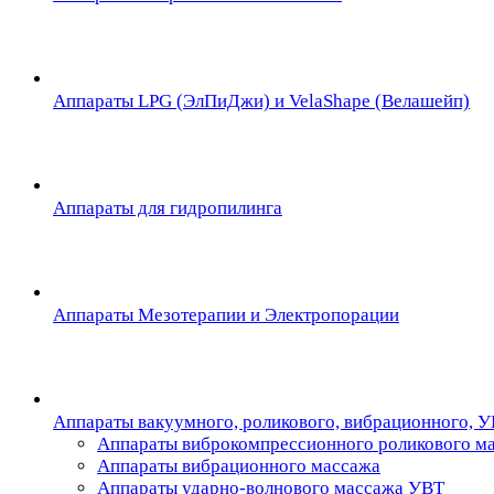
Аппараты LPG (ЭлПиДжи) и VelaShape (Велашейп)
Аппараты для гидропилинга
Аппараты Мезотерапии и Электропорации
Аппараты вакуумного, роликового, вибрационного, 
Аппараты виброкомпрессионного роликового м
Аппараты вибрационного массажа
Аппараты ударно-волнового массажа УВТ