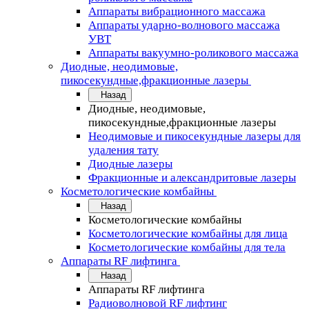
Аппараты вибрационного массажа
Аппараты ударно-волнового массажа
УВТ
Аппараты вакуумно-роликового массажа
Диодные, неодимовые,
пикосекундные,фракционные лазеры
Назад
Диодные, неодимовые,
пикосекундные,фракционные лазеры
Неодимовые и пикосекундные лазеры для
удаления тату
Диодные лазеры
Фракционные и александритовые лазеры
Косметологические комбайны
Назад
Косметологические комбайны
Косметологические комбайны для лица
Косметологические комбайны для тела
Аппараты RF лифтинга
Назад
Аппараты RF лифтинга
Радиоволновой RF лифтинг