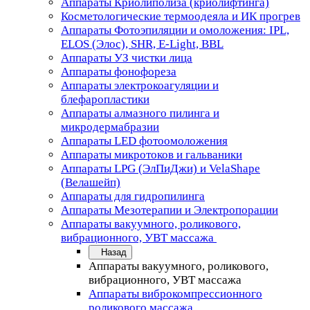
Аппараты Криолиполиза (криолифтинга)
Косметологические термоодеяла и ИК прогрев
Аппараты Фотоэпиляции и омоложения: IPL,
ELOS (Элос), SHR, E-Light, BBL
Аппараты УЗ чистки лица
Аппараты фонофореза
Аппараты электрокоагуляции и
блефаропластики
Аппараты алмазного пилинга и
микродермабразии
Аппараты LED фотоомоложения
Аппараты микротоков и гальваники
Аппараты LPG (ЭлПиДжи) и VelaShape
(Велашейп)
Аппараты для гидропилинга
Аппараты Мезотерапии и Электропорации
Аппараты вакуумного, роликового,
вибрационного, УВТ массажа
Назад
Аппараты вакуумного, роликового,
вибрационного, УВТ массажа
Аппараты виброкомпрессионного
роликового массажа