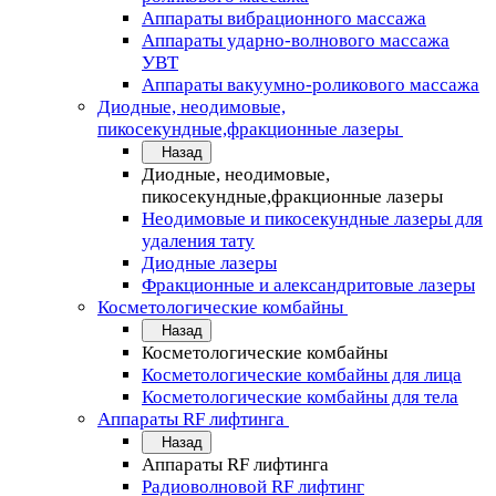
Аппараты вибрационного массажа
Аппараты ударно-волнового массажа
УВТ
Аппараты вакуумно-роликового массажа
Диодные, неодимовые,
пикосекундные,фракционные лазеры
Назад
Диодные, неодимовые,
пикосекундные,фракционные лазеры
Неодимовые и пикосекундные лазеры для
удаления тату
Диодные лазеры
Фракционные и александритовые лазеры
Косметологические комбайны
Назад
Косметологические комбайны
Косметологические комбайны для лица
Косметологические комбайны для тела
Аппараты RF лифтинга
Назад
Аппараты RF лифтинга
Радиоволновой RF лифтинг