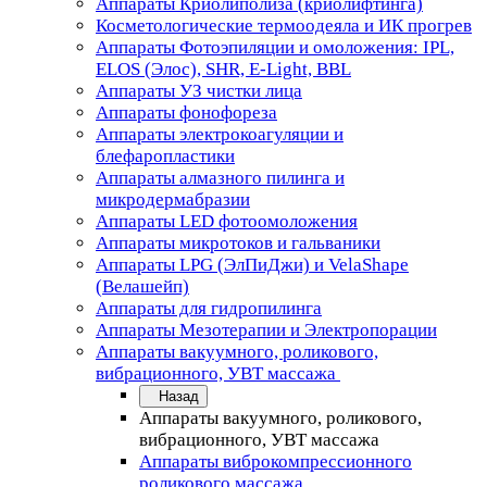
Аппараты Криолиполиза (криолифтинга)
Косметологические термоодеяла и ИК прогрев
Аппараты Фотоэпиляции и омоложения: IPL,
ELOS (Элос), SHR, E-Light, BBL
Аппараты УЗ чистки лица
Аппараты фонофореза
Аппараты электрокоагуляции и
блефаропластики
Аппараты алмазного пилинга и
микродермабразии
Аппараты LED фотоомоложения
Аппараты микротоков и гальваники
Аппараты LPG (ЭлПиДжи) и VelaShape
(Велашейп)
Аппараты для гидропилинга
Аппараты Мезотерапии и Электропорации
Аппараты вакуумного, роликового,
вибрационного, УВТ массажа
Назад
Аппараты вакуумного, роликового,
вибрационного, УВТ массажа
Аппараты виброкомпрессионного
роликового массажа