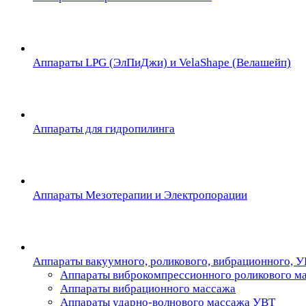
Аппараты LPG (ЭлПиДжи) и VelaShape (Велашейп)
Аппараты для гидропилинга
Аппараты Мезотерапии и Электропорации
Аппараты вакуумного, роликового, вибрационного, 
Аппараты виброкомпрессионного роликового м
Аппараты вибрационного массажа
Аппараты ударно-волнового массажа УВТ