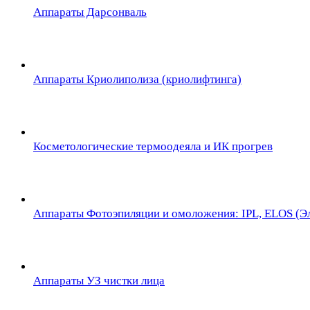
Аппараты Дарсонваль
Аппараты Криолиполиза (криолифтинга)
Косметологические термоодеяла и ИК прогрев
Аппараты Фотоэпиляции и омоложения: IPL, ELOS (Эл
Аппараты УЗ чистки лица