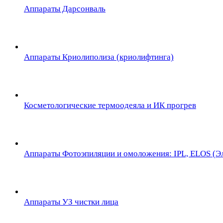
Аппараты Дарсонваль
Аппараты Криолиполиза (криолифтинга)
Косметологические термоодеяла и ИК прогрев
Аппараты Фотоэпиляции и омоложения: IPL, ELOS (Эл
Аппараты УЗ чистки лица