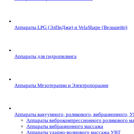
Аппараты LPG (ЭлПиДжи) и VelaShape (Велашейп)
Аппараты для гидропилинга
Аппараты Мезотерапии и Электропорации
Аппараты вакуумного, роликового, вибрационного, 
Аппараты виброкомпрессионного роликового м
Аппараты вибрационного массажа
Аппараты ударно-волнового массажа УВТ