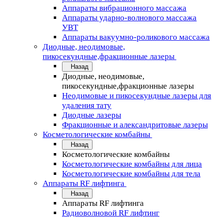
Аппараты вибрационного массажа
Аппараты ударно-волнового массажа
УВТ
Аппараты вакуумно-роликового массажа
Диодные, неодимовые,
пикосекундные,фракционные лазеры
Назад
Диодные, неодимовые,
пикосекундные,фракционные лазеры
Неодимовые и пикосекундные лазеры для
удаления тату
Диодные лазеры
Фракционные и александритовые лазеры
Косметологические комбайны
Назад
Косметологические комбайны
Косметологические комбайны для лица
Косметологические комбайны для тела
Аппараты RF лифтинга
Назад
Аппараты RF лифтинга
Радиоволновой RF лифтинг