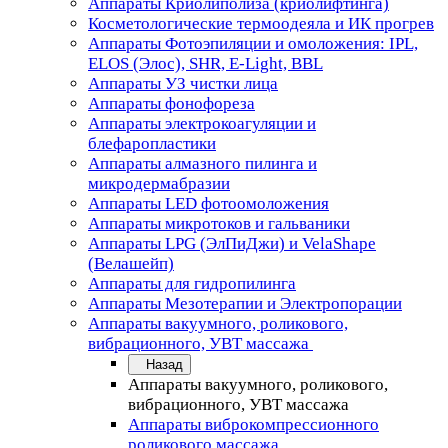
Аппараты Криолиполиза (криолифтинга)
Косметологические термоодеяла и ИК прогрев
Аппараты Фотоэпиляции и омоложения: IPL,
ELOS (Элос), SHR, E-Light, BBL
Аппараты УЗ чистки лица
Аппараты фонофореза
Аппараты электрокоагуляции и
блефаропластики
Аппараты алмазного пилинга и
микродермабразии
Аппараты LED фотоомоложения
Аппараты микротоков и гальваники
Аппараты LPG (ЭлПиДжи) и VelaShape
(Велашейп)
Аппараты для гидропилинга
Аппараты Мезотерапии и Электропорации
Аппараты вакуумного, роликового,
вибрационного, УВТ массажа
Назад
Аппараты вакуумного, роликового,
вибрационного, УВТ массажа
Аппараты виброкомпрессионного
роликового массажа