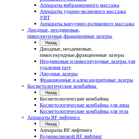
Аппараты вибрационного массажа
Аппараты ударно-волнового массажа
УВТ
Аппараты вакуумно-роликового массажа
Диодные, неодимовые,
пикосекундные,фракционные лазеры
Назад
Диодные, неодимовые,
пикосекундные,фракционные лазеры
Неодимовые и пикосекундные лазеры для
удаления тату
Диодные лазеры
Фракционные и александритовые лазеры
Косметологические комбайны
Назад
Косметологические комбайны
Косметологические комбайны для лица
Косметологические комбайны для тела
Аппараты RF лифтинга
Назад
Аппараты RF лифтинга
Радиоволновой RF лифтинг