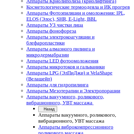
Аппараты Криолиполиза (криолифтинга)
Косметологические термоодеяла и ИК прогрев
Аппараты Фотоэпиляции и омоложения: IPL,
ELOS (Элос), SHR, E-Light, BBL
Аппараты УЗ чистки лица
Аппараты фонофореза
Аппараты электрокоагуляции и
блефаропластики
Аппараты алмазного пилинга и
микродермабразии
Аппараты LED фотоомоложения
Аппараты микротоков и гальваники
Аппараты LPG (ЭлПиДжи) и VelaShape
(Велашейп)
Аппараты для гидропилинга
Аппараты Мезотерапии и Электропорации
Аппараты вакуумного, роликового,
вибрационного, УВТ массажа
Назад
Аппараты вакуумного, роликового,
вибрационного, УВТ массажа
Аппараты виброкомпрессионного
роликового массажа