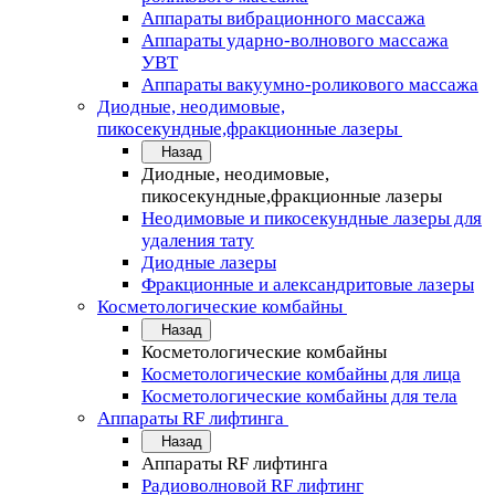
Аппараты вибрационного массажа
Аппараты ударно-волнового массажа
УВТ
Аппараты вакуумно-роликового массажа
Диодные, неодимовые,
пикосекундные,фракционные лазеры
Назад
Диодные, неодимовые,
пикосекундные,фракционные лазеры
Неодимовые и пикосекундные лазеры для
удаления тату
Диодные лазеры
Фракционные и александритовые лазеры
Косметологические комбайны
Назад
Косметологические комбайны
Косметологические комбайны для лица
Косметологические комбайны для тела
Аппараты RF лифтинга
Назад
Аппараты RF лифтинга
Радиоволновой RF лифтинг