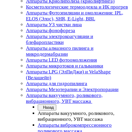
Аппараты Криолиполиза (криолифтинга)
Косметологические термоодеяла и ИК прогрев
Аппараты Фотоэпиляции и омоложения: IPL,
ELOS (Элос), SHR, E-Light, BBL
Аппараты УЗ чистки лица
Аппараты фонофореза
Аппараты электрокоагуляции и
блефаропластики
Аппараты алмазного пилинга и
микродермабразии
Аппараты LED фотоомоложения
Аппараты микротоков и гальваники
Аппараты LPG (ЭлПиДжи) и VelaShape
(Велашейп)
Аппараты для гидропилинга
Аппараты Мезотерапии и Электропорации
Аппараты вакуумного, роликового,
вибрационного, УВТ массажа
Назад
Аппараты вакуумного, роликового,
вибрационного, УВТ массажа
Аппараты виброкомпрессионного
роликового массажа