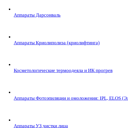
Аппараты Дарсонваль
Аппараты Криолиполиза (криолифтинга)
Косметологические термоодеяла и ИК прогрев
Аппараты Фотоэпиляции и омоложения: IPL, ELOS (Эл
Аппараты УЗ чистки лица