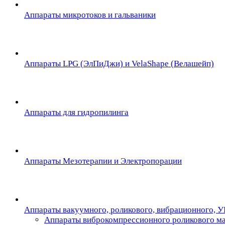
Аппараты микротоков и гальваники
Аппараты LPG (ЭлПиДжи) и VelaShape (Велашейп)
Аппараты для гидропилинга
Аппараты Мезотерапии и Электропорации
Аппараты вакуумного, роликового, вибрационного, 
Аппараты виброкомпрессионного роликового м