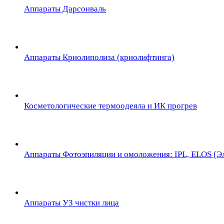
Аппараты Дарсонваль
Аппараты Криолиполиза (криолифтинга)
Косметологические термоодеяла и ИК прогрев
Аппараты Фотоэпиляции и омоложения: IPL, ELOS (Эл
Аппараты УЗ чистки лица