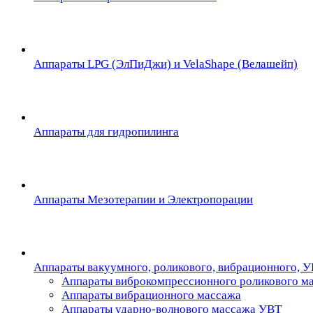
Аппараты LPG (ЭлПиДжи) и VelaShape (Велашейп)
Аппараты для гидропилинга
Аппараты Мезотерапии и Электропорации
Аппараты вакуумного, роликового, вибрационного, 
Аппараты виброкомпрессионного роликового м
Аппараты вибрационного массажа
Аппараты ударно-волнового массажа УВТ