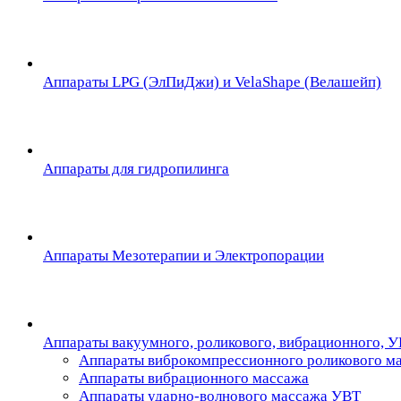
Аппараты LPG (ЭлПиДжи) и VelaShape (Велашейп)
Аппараты для гидропилинга
Аппараты Мезотерапии и Электропорации
Аппараты вакуумного, роликового, вибрационного, 
Аппараты виброкомпрессионного роликового м
Аппараты вибрационного массажа
Аппараты ударно-волнового массажа УВТ