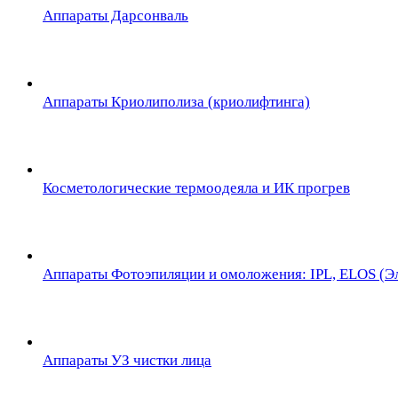
Аппараты Дарсонваль
Аппараты Криолиполиза (криолифтинга)
Косметологические термоодеяла и ИК прогрев
Аппараты Фотоэпиляции и омоложения: IPL, ELOS (Эл
Аппараты УЗ чистки лица