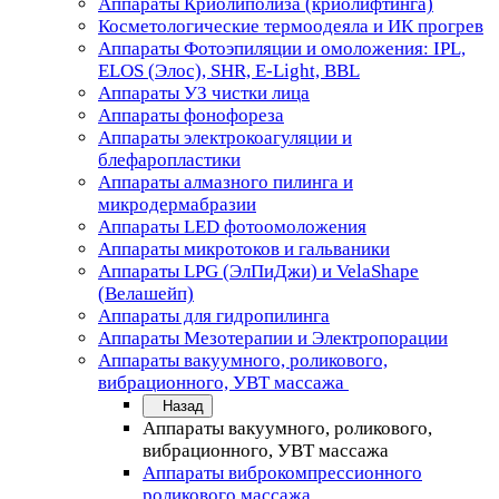
Аппараты Криолиполиза (криолифтинга)
Косметологические термоодеяла и ИК прогрев
Аппараты Фотоэпиляции и омоложения: IPL,
ELOS (Элос), SHR, E-Light, BBL
Аппараты УЗ чистки лица
Аппараты фонофореза
Аппараты электрокоагуляции и
блефаропластики
Аппараты алмазного пилинга и
микродермабразии
Аппараты LED фотоомоложения
Аппараты микротоков и гальваники
Аппараты LPG (ЭлПиДжи) и VelaShape
(Велашейп)
Аппараты для гидропилинга
Аппараты Мезотерапии и Электропорации
Аппараты вакуумного, роликового,
вибрационного, УВТ массажа
Назад
Аппараты вакуумного, роликового,
вибрационного, УВТ массажа
Аппараты виброкомпрессионного
роликового массажа