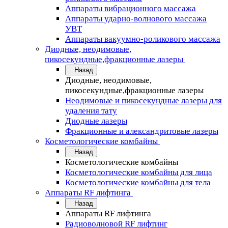
Аппараты вибрационного массажа
Аппараты ударно-волнового массажа
УВТ
Аппараты вакуумно-роликового массажа
Диодные, неодимовые,
пикосекундные,фракционные лазеры
Назад
Диодные, неодимовые,
пикосекундные,фракционные лазеры
Неодимовые и пикосекундные лазеры для
удаления тату
Диодные лазеры
Фракционные и александритовые лазеры
Косметологические комбайны
Назад
Косметологические комбайны
Косметологические комбайны для лица
Косметологические комбайны для тела
Аппараты RF лифтинга
Назад
Аппараты RF лифтинга
Радиоволновой RF лифтинг