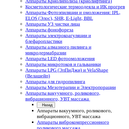
Аппараты Криолиполиза (криолифтинга)
Косметологические термоодеяла и ИК прогрев
Аппараты Фотоэпиляции и омоложения: IPL,
ELOS (Элос), SHR, E-Light, BBL
Аппараты УЗ чистки лица
Аппараты фонофореза
Аппараты электрокоагуляции и
блефаропластики
Аппараты алмазного пилинга и
микродермабразии
Аппараты LED фотоомоложения
Аппараты микротоков и гальваники
Аппараты LPG (ЭлПиДжи) и VelaShape
(Велашейп)
Аппараты для гидропилинга
Аппараты Мезотерапии и Электропорации
Аппараты вакуумного, роликового,
вибрационного, УВТ массажа
Назад
Аппараты вакуумного, роликового,
вибрационного, УВТ массажа
Аппараты виброкомпрессионного
роликового массажа