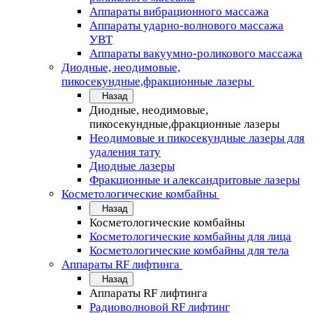
Аппараты вибрационного массажа
Аппараты ударно-волнового массажа
УВТ
Аппараты вакуумно-роликового массажа
Диодные, неодимовые,
пикосекундные,фракционные лазеры
Назад
Диодные, неодимовые,
пикосекундные,фракционные лазеры
Неодимовые и пикосекундные лазеры для
удаления тату
Диодные лазеры
Фракционные и александритовые лазеры
Косметологические комбайны
Назад
Косметологические комбайны
Косметологические комбайны для лица
Косметологические комбайны для тела
Аппараты RF лифтинга
Назад
Аппараты RF лифтинга
Радиоволновой RF лифтинг