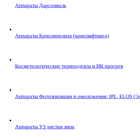
Аппараты Дарсонваль
Аппараты Криолиполиза (криолифтинга)
Косметологические термоодеяла и ИК прогрев
Аппараты Фотоэпиляции и омоложения: IPL, ELOS (Эл
Аппараты УЗ чистки лица