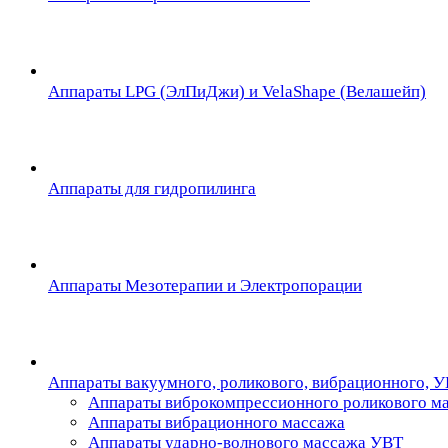
Аппараты LPG (ЭлПиДжи) и VelaShape (Велашейп)
Аппараты для гидропилинга
Аппараты Мезотерапии и Электропорации
Аппараты вакуумного, роликового, вибрационного, 
Аппараты виброкомпрессионного роликового м
Аппараты вибрационного массажа
Аппараты ударно-волнового массажа УВТ