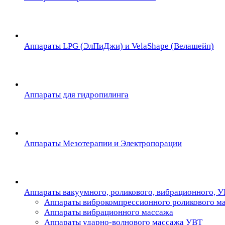
Аппараты LPG (ЭлПиДжи) и VelaShape (Велашейп)
Аппараты для гидропилинга
Аппараты Мезотерапии и Электропорации
Аппараты вакуумного, роликового, вибрационного, 
Аппараты виброкомпрессионного роликового м
Аппараты вибрационного массажа
Аппараты ударно-волнового массажа УВТ