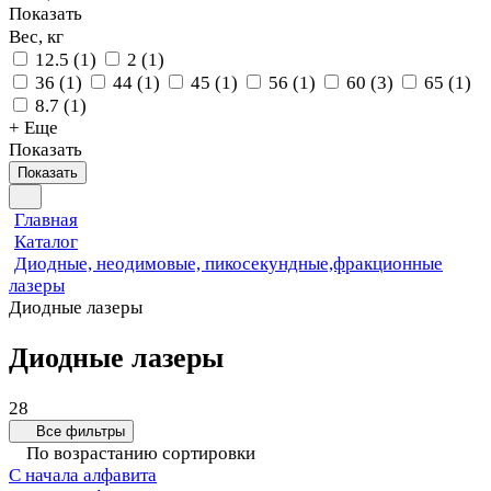
Показать
Вес, кг
12.5
(
1
)
2
(
1
)
36
(
1
)
44
(
1
)
45
(
1
)
56
(
1
)
60
(
3
)
65
(
1
)
8.7
(
1
)
+ Еще
Показать
Показать
Главная
Каталог
Диодные, неодимовые, пикосекундные,фракционные
лазеры
Диодные лазеры
Диодные лазеры
28
Все фильтры
По возрастанию сортировки
С начала алфавита