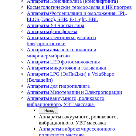
Аппараты Криолиполиза (криолифтинга)
Косметологические термоодеяла и ИК прогрев
Аппараты Фотоэпиляции и омоложения: IPL,
ELOS (Элос), SHR, E-Light, BBL
Аппараты УЗ чистки лица
Аппараты фонофореза
Аппараты электрокоагуляции и
блефаропластики
Аппараты алмазного пилинга и
микродермабразии
Аппараты LED фотоомоложения
Аппараты микротоков и гальваники
Аппараты LPG (ЭлПиДжи) и VelaShape
(Велашейп)
Аппараты для гидропилинга
Аппараты Мезотерапии и Электропорации
Аппараты вакуумного, роликового,
вибрационного, УВТ массажа
Назад
Аппараты вакуумного, роликового,
вибрационного, УВТ массажа
Аппараты виброкомпрессионного
роликового массажа