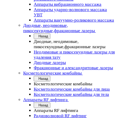
Аппараты вибрационного массажа
Аппараты ударно-волнового массажа
УВТ
Аппараты вакуумно-роликового массажа
Диодные, неодимовые,
пикосекундные,фракционные лазеры
Назад
Диодные, неодимовые,
пикосекундные,фракционные лазеры
Неодимовые и пикосекундные лазеры для
удаления тату
Диодные лазеры
Фракционные и александритовые лазеры
Косметологические комбайны
Назад
Косметологические комбайны
Косметологические комбайны для лица
Косметологические комбайны для тела
Аппараты RF лифтинга
Назад
Аппараты RF лифтинга
Радиоволновой RF лифтинг