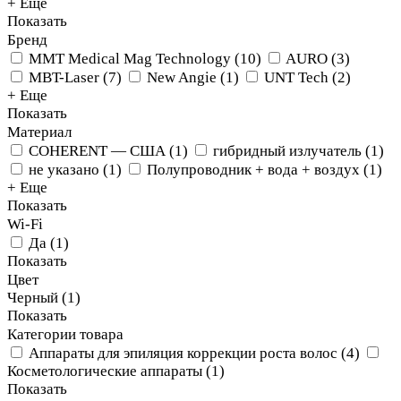
+ Еще
Показать
Бренд
MMT Medical Mag Technology
(
10
)
AURO
(
3
)
MBT-Laser
(
7
)
New Angie
(
1
)
UNT Tech
(
2
)
+ Еще
Показать
Материал
COHERENT — США
(
1
)
гибридный излучатель
(
1
)
не указано
(
1
)
Полупроводник + вода + воздух
(
1
)
+ Еще
Показать
Wi-Fi
Да
(
1
)
Показать
Цвет
Черный (
1
)
Показать
Категории товара
Аппараты для эпиляция коррекции роста волос
(
4
)
Косметологические аппараты
(
1
)
Показать