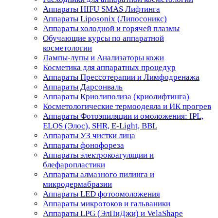
Аппараты HIFU SMAS Лифтинга
Аппараты Liposonix (Липосоникс)
Аппараты холодной и горячей плазмы
Обучающие курсы по аппаратной
косметологии
Лампы-лупы и Анализаторы кожи
Косметика для аппаратных процедур
Аппараты Прессотерапии и Лимфодренажа
Аппараты Дарсонваль
Аппараты Криолиполиза (криолифтинга)
Косметологические термоодеяла и ИК прогрев
Аппараты Фотоэпиляции и омоложения: IPL,
ELOS (Элос), SHR, E-Light, BBL
Аппараты УЗ чистки лица
Аппараты фонофореза
Аппараты электрокоагуляции и
блефаропластики
Аппараты алмазного пилинга и
микродермабразии
Аппараты LED фотоомоложения
Аппараты микротоков и гальваники
Аппараты LPG (ЭлПиДжи) и VelaShape