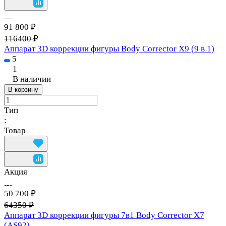
91 800 ₽
116400 ₽
Аппарат 3D коррекции фигуры Body Corrector X9 (9 в 1)
5
1
В наличии
В корзину
Тип
:
Товар
Акция
50 700 ₽
64350 ₽
Аппарат 3D коррекции фигуры 7в1 Body Corrector X7
(AS92)