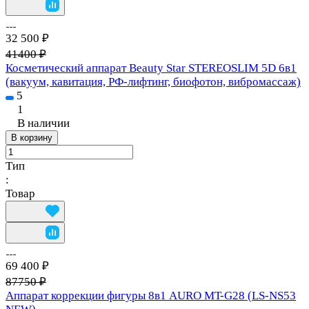
32 500 ₽
41400 ₽
Косметический аппарат Beauty Star STEREOSLIM 5D 6в1
(вакуум, кавитация, РФ-лифтинг, биофотон, вибромассаж)
5
1
В наличии
В корзину
Тип
:
Товар
69 400 ₽
87750 ₽
Аппарат коррекции фигуры 8в1 AURO MT-G28 (LS-NS53