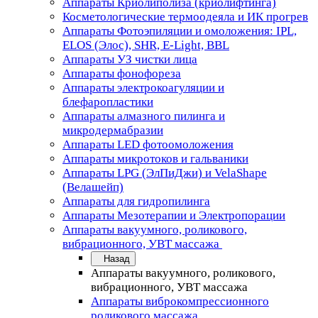
Аппараты Криолиполиза (криолифтинга)
Косметологические термоодеяла и ИК прогрев
Аппараты Фотоэпиляции и омоложения: IPL,
ELOS (Элос), SHR, E-Light, BBL
Аппараты УЗ чистки лица
Аппараты фонофореза
Аппараты электрокоагуляции и
блефаропластики
Аппараты алмазного пилинга и
микродермабразии
Аппараты LED фотоомоложения
Аппараты микротоков и гальваники
Аппараты LPG (ЭлПиДжи) и VelaShape
(Велашейп)
Аппараты для гидропилинга
Аппараты Мезотерапии и Электропорации
Аппараты вакуумного, роликового,
вибрационного, УВТ массажа
Назад
Аппараты вакуумного, роликового,
вибрационного, УВТ массажа
Аппараты виброкомпрессионного
роликового массажа