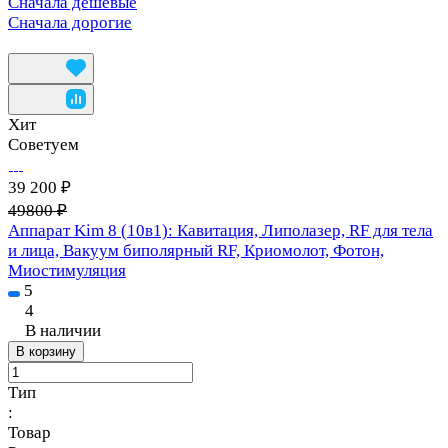
Сначала дешевые
Сначала дорогие
Хит
Советуем
39 200 ₽
49800 ₽
Аппарат Kim 8 (10в1): Кавитация, Липолазер, RF для тела
и лица, Вакуум биполярный RF, Криомолот, Фотон,
Миостимуляция
5
4
В наличии
В корзину
Тип
:
Товар