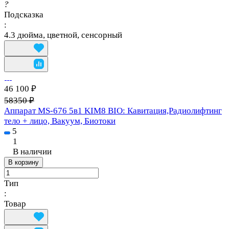
?
Подсказка
:
4.3 дюйма, цветной, сенсорный
46 100 ₽
58350 ₽
Аппарат MS-676 5в1 KIM8 BIO: Кавитация,Радиолифтинг
тело + лицо, Вакуум, Биотоки
5
1
В наличии
В корзину
Тип
:
Товар