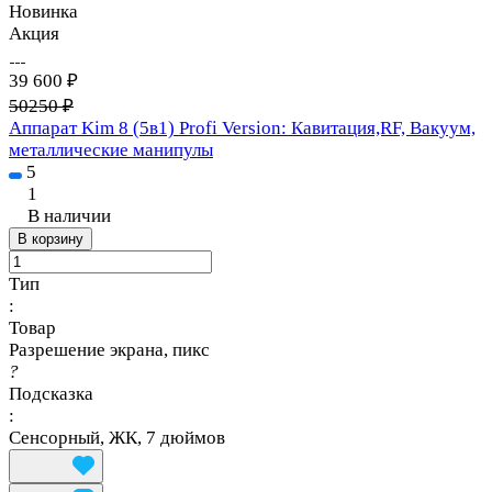
Новинка
Акция
39 600 ₽
50250 ₽
Аппарат Kim 8 (5в1) Profi Version: Кавитация,RF, Вакуум,
металлические манипулы
5
1
В наличии
В корзину
Тип
:
Товар
Разрешение экрана, пикс
?
Подсказка
:
Сенсорный, ЖК, 7 дюймов