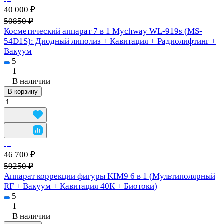
40 000 ₽
50850 ₽
Косметический аппарат 7 в 1 Mychway WL-919s (MS-
54D1S): Диодный липолиз + Кавитация + Радиолифтинг +
Вакуум
5
1
В наличии
В корзину
46 700 ₽
59250 ₽
Аппарат коррекции фигуры KIM9 6 в 1 (Мультиполярный
RF + Вакуум + Кавитация 40К + Биотоки)
5
1
В наличии