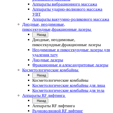
Аппараты вибрационного массажа
Аппараты ударно-волнового массажа
УВТ
Аппараты вакуумно-роликового массажа
Диодные, неодимовые,
пикосекундные,фракционные лазеры
Назад
Диодные, неодимовые,
пикосекундные,фракционные лазеры
Неодимовые и пикосекундные лазеры для
удаления тату
Диодные лазеры
Фракционные и александритовые лазеры
Косметологические комбайны
Назад
Косметологические комбайны
Косметологические комбайны для лица
Косметологические комбайны для тела
Аппараты RF лифтинга
Назад
Аппараты RF лифтинга
Радиоволновой RF лифтинг