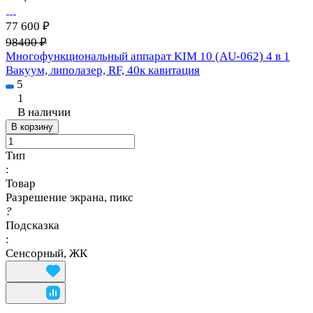
77 600 ₽
98400 ₽
Многофункциональный аппарат KIM 10 (AU-062) 4 в 1
Вакуум, липолазер, RF, 40к кавитация
5
1
В наличии
В корзину
Тип
:
Товар
Разрешение экрана, пикс
?
Подсказка
:
Сенсорный, ЖК