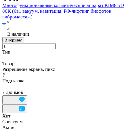
Многофункциональный косметический аппарат KIM8 5D
80K (6в1 вакуум, кавитация, РФ-лифтинг, биофотон,
вибромассаж)
5
2
В наличии
В корзину
Тип
:
Товар
Разрешение экрана, пикс
?
Подсказка
:
7 дюймов
Хит
Советуем
Акция