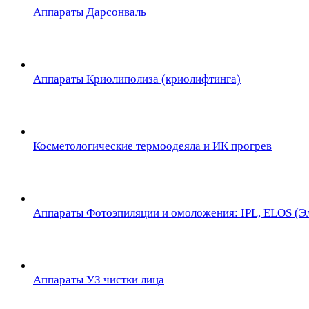
Аппараты Дарсонваль
Аппараты Криолиполиза (криолифтинга)
Косметологические термоодеяла и ИК прогрев
Аппараты Фотоэпиляции и омоложения: IPL, ELOS (Эл
Аппараты УЗ чистки лица