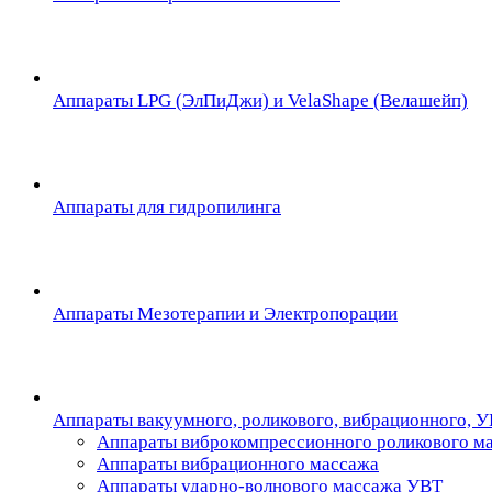
Аппараты LPG (ЭлПиДжи) и VelaShape (Велашейп)
Аппараты для гидропилинга
Аппараты Мезотерапии и Электропорации
Аппараты вакуумного, роликового, вибрационного, 
Аппараты виброкомпрессионного роликового м
Аппараты вибрационного массажа
Аппараты ударно-волнового массажа УВТ