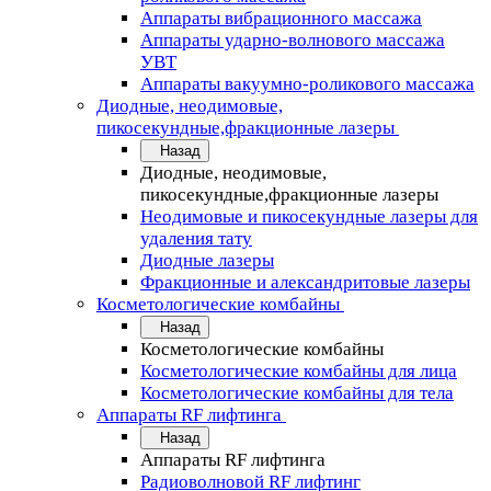
Аппараты вибрационного массажа
Аппараты ударно-волнового массажа
УВТ
Аппараты вакуумно-роликового массажа
Диодные, неодимовые,
пикосекундные,фракционные лазеры
Назад
Диодные, неодимовые,
пикосекундные,фракционные лазеры
Неодимовые и пикосекундные лазеры для
удаления тату
Диодные лазеры
Фракционные и александритовые лазеры
Косметологические комбайны
Назад
Косметологические комбайны
Косметологические комбайны для лица
Косметологические комбайны для тела
Аппараты RF лифтинга
Назад
Аппараты RF лифтинга
Радиоволновой RF лифтинг