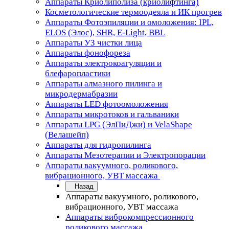
Аппараты Криолиполиза (криолифтинга)
Косметологические термоодеяла и ИК прогрев
Аппараты Фотоэпиляции и омоложения: IPL,
ELOS (Элос), SHR, E-Light, BBL
Аппараты УЗ чистки лица
Аппараты фонофореза
Аппараты электрокоагуляции и
блефаропластики
Аппараты алмазного пилинга и
микродермабразии
Аппараты LED фотоомоложения
Аппараты микротоков и гальваники
Аппараты LPG (ЭлПиДжи) и VelaShape
(Велашейп)
Аппараты для гидропилинга
Аппараты Мезотерапии и Электропорации
Аппараты вакуумного, роликового,
вибрационного, УВТ массажа
Назад
Аппараты вакуумного, роликового,
вибрационного, УВТ массажа
Аппараты виброкомпрессионного
роликового массажа