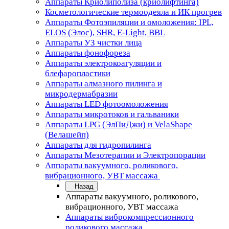
Аппараты Криолиполиза (криолифтинга)
Косметологические термоодеяла и ИК прогрев
Аппараты Фотоэпиляции и омоложения: IPL,
ELOS (Элос), SHR, E-Light, BBL
Аппараты УЗ чистки лица
Аппараты фонофореза
Аппараты электрокоагуляции и
блефаропластики
Аппараты алмазного пилинга и
микродермабразии
Аппараты LED фотоомоложения
Аппараты микротоков и гальваники
Аппараты LPG (ЭлПиДжи) и VelaShape
(Велашейп)
Аппараты для гидропилинга
Аппараты Мезотерапии и Электропорации
Аппараты вакуумного, роликового,
вибрационного, УВТ массажа
Назад
Аппараты вакуумного, роликового,
вибрационного, УВТ массажа
Аппараты виброкомпрессионного
роликового массажа