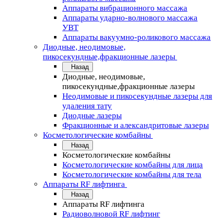
Аппараты вибрационного массажа
Аппараты ударно-волнового массажа
УВТ
Аппараты вакуумно-роликового массажа
Диодные, неодимовые,
пикосекундные,фракционные лазеры
Назад
Диодные, неодимовые,
пикосекундные,фракционные лазеры
Неодимовые и пикосекундные лазеры для
удаления тату
Диодные лазеры
Фракционные и александритовые лазеры
Косметологические комбайны
Назад
Косметологические комбайны
Косметологические комбайны для лица
Косметологические комбайны для тела
Аппараты RF лифтинга
Назад
Аппараты RF лифтинга
Радиоволновой RF лифтинг