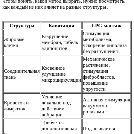
Чтобы понять, какой метод выбрать, нужно посмотреть,
как каждый из них влияет на разные структуры .
Структура
Кавитация
LPG-массаж
Стимуляция
Разрушение
Жировые
метаболизма,
мембран, гибель
клетки
ускорение липолиза
адипоцитов
без разрушения
Механическое
растяжение,
Косвенное
Соединительная
стимуляция
улучшение
ткань
фибробластов,
микроциркуляции
повышение
упругости
Усиление
Активная стимуляция
Кровоток и
локально под
вакуумом и
лимфоток
действием
роликами
вибрации
Требуется
дополнительная
Подтягивается