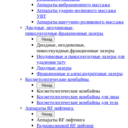
Аппараты вибрационного массажа
Аппараты ударно-волнового массажа
УВТ
Аппараты вакуумно-роликового массажа
Диодные, неодимовые,
пикосекундные,фракционные лазеры
Назад
Диодные, неодимовые,
пикосекундные,фракционные лазеры
Неодимовые и пикосекундные лазеры для
удаления тату
Диодные лазеры
Фракционные и александритовые лазеры
Косметологические комбайны
Назад
Косметологические комбайны
Косметологические комбайны для лица
Косметологические комбайны для тела
Аппараты RF лифтинга
Назад
Аппараты RF лифтинга
Радиоволновой RF лифтинг