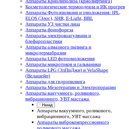
Аппараты Криолиполиза (криолифтинга)
Косметологические термоодеяла и ИК прогрев
Аппараты Фотоэпиляции и омоложения: IPL,
ELOS (Элос), SHR, E-Light, BBL
Аппараты УЗ чистки лица
Аппараты фонофореза
Аппараты электрокоагуляции и
блефаропластики
Аппараты алмазного пилинга и
микродермабразии
Аппараты LED фотоомоложения
Аппараты микротоков и гальваники
Аппараты LPG (ЭлПиДжи) и VelaShape
(Велашейп)
Аппараты для гидропилинга
Аппараты Мезотерапии и Электропорации
Аппараты вакуумного, роликового,
вибрационного, УВТ массажа
Назад
Аппараты вакуумного, роликового,
вибрационного, УВТ массажа
Аппараты виброкомпрессионного
роликового массажа