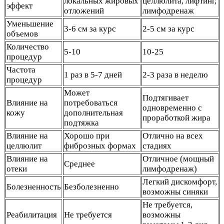
локальных жировых
целлюлита, лифтинг,
эффект
отложений
лимфодренаж
Уменьшение
3-6 см за курс
2-5 см за курс
объемов
Количество
5-10
10-25
процедур
Частота
1 раз в 5-7 дней
2-3 раза в неделю
процедур
Может
Подтягивает
Влияние на
потребоваться
одновременно с
кожу
дополнительная
проработкой жира
подтяжка
Влияние на
Хорошо при
Отлично на всех
целлюлит
фиброзных формах
стадиях
Влияние на
Отличное (мощный
Среднее
отеки
лимфодренаж)
Легкий дискомфорт,
Болезненность
Безболезненно
возможны синяки
Не требуется,
Реабилитация
Не требуется
возможны