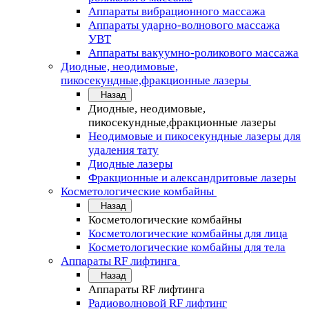
Аппараты вибрационного массажа
Аппараты ударно-волнового массажа
УВТ
Аппараты вакуумно-роликового массажа
Диодные, неодимовые,
пикосекундные,фракционные лазеры
Назад
Диодные, неодимовые,
пикосекундные,фракционные лазеры
Неодимовые и пикосекундные лазеры для
удаления тату
Диодные лазеры
Фракционные и александритовые лазеры
Косметологические комбайны
Назад
Косметологические комбайны
Косметологические комбайны для лица
Косметологические комбайны для тела
Аппараты RF лифтинга
Назад
Аппараты RF лифтинга
Радиоволновой RF лифтинг