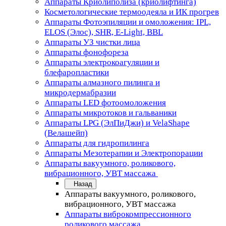
Аппараты Криолиполиза (криолифтинга)
Косметологические термоодеяла и ИК прогрев
Аппараты Фотоэпиляции и омоложения: IPL,
ELOS (Элос), SHR, E-Light, BBL
Аппараты УЗ чистки лица
Аппараты фонофореза
Аппараты электрокоагуляции и
блефаропластики
Аппараты алмазного пилинга и
микродермабразии
Аппараты LED фотоомоложения
Аппараты микротоков и гальваники
Аппараты LPG (ЭлПиДжи) и VelaShape
(Велашейп)
Аппараты для гидропилинга
Аппараты Мезотерапии и Электропорации
Аппараты вакуумного, роликового,
вибрационного, УВТ массажа
Назад
Аппараты вакуумного, роликового,
вибрационного, УВТ массажа
Аппараты виброкомпрессионного
роликового массажа