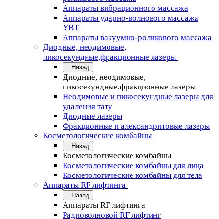
Аппараты вибрационного массажа
Аппараты ударно-волнового массажа
УВТ
Аппараты вакуумно-роликового массажа
Диодные, неодимовые,
пикосекундные,фракционные лазеры
Назад
Диодные, неодимовые,
пикосекундные,фракционные лазеры
Неодимовые и пикосекундные лазеры для
удаления тату
Диодные лазеры
Фракционные и александритовые лазеры
Косметологические комбайны
Назад
Косметологические комбайны
Косметологические комбайны для лица
Косметологические комбайны для тела
Аппараты RF лифтинга
Назад
Аппараты RF лифтинга
Радиоволновой RF лифтинг