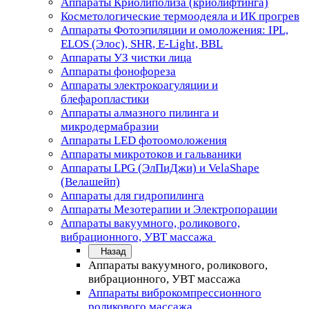
Аппараты Криолиполиза (криолифтинга)
Косметологические термоодеяла и ИК прогрев
Аппараты Фотоэпиляции и омоложения: IPL,
ELOS (Элос), SHR, E-Light, BBL
Аппараты УЗ чистки лица
Аппараты фонофореза
Аппараты электрокоагуляции и
блефаропластики
Аппараты алмазного пилинга и
микродермабразии
Аппараты LED фотоомоложения
Аппараты микротоков и гальваники
Аппараты LPG (ЭлПиДжи) и VelaShape
(Велашейп)
Аппараты для гидропилинга
Аппараты Мезотерапии и Электропорации
Аппараты вакуумного, роликового,
вибрационного, УВТ массажа
Назад
Аппараты вакуумного, роликового,
вибрационного, УВТ массажа
Аппараты виброкомпрессионного
роликового массажа