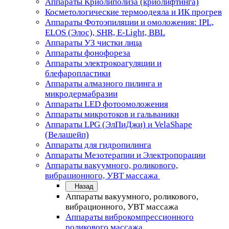
Аппараты Криолиполиза (криолифтинга)
Косметологические термоодеяла и ИК прогрев
Аппараты Фотоэпиляции и омоложения: IPL,
ELOS (Элос), SHR, E-Light, BBL
Аппараты УЗ чистки лица
Аппараты фонофореза
Аппараты электрокоагуляции и
блефаропластики
Аппараты алмазного пилинга и
микродермабразии
Аппараты LED фотоомоложения
Аппараты микротоков и гальваники
Аппараты LPG (ЭлПиДжи) и VelaShape
(Велашейп)
Аппараты для гидропилинга
Аппараты Мезотерапии и Электропорации
Аппараты вакуумного, роликового,
вибрационного, УВТ массажа
Назад
Аппараты вакуумного, роликового,
вибрационного, УВТ массажа
Аппараты виброкомпрессионного
роликового массажа