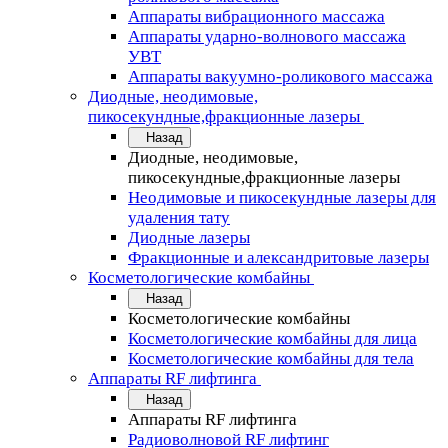
Аппараты вибрационного массажа
Аппараты ударно-волнового массажа
УВТ
Аппараты вакуумно-роликового массажа
Диодные, неодимовые,
пикосекундные,фракционные лазеры
Назад
Диодные, неодимовые,
пикосекундные,фракционные лазеры
Неодимовые и пикосекундные лазеры для
удаления тату
Диодные лазеры
Фракционные и александритовые лазеры
Косметологические комбайны
Назад
Косметологические комбайны
Косметологические комбайны для лица
Косметологические комбайны для тела
Аппараты RF лифтинга
Назад
Аппараты RF лифтинга
Радиоволновой RF лифтинг