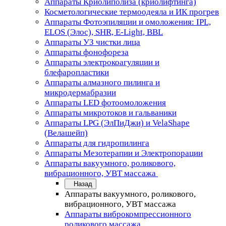
Аппараты Криолиполиза (криолифтинга)
Косметологические термоодеяла и ИК прогрев
Аппараты Фотоэпиляции и омоложения: IPL,
ELOS (Элос), SHR, E-Light, BBL
Аппараты УЗ чистки лица
Аппараты фонофореза
Аппараты электрокоагуляции и
блефаропластики
Аппараты алмазного пилинга и
микродермабразии
Аппараты LED фотоомоложения
Аппараты микротоков и гальваники
Аппараты LPG (ЭлПиДжи) и VelaShape
(Велашейп)
Аппараты для гидропилинга
Аппараты Мезотерапии и Электропорации
Аппараты вакуумного, роликового,
вибрационного, УВТ массажа
Назад
Аппараты вакуумного, роликового,
вибрационного, УВТ массажа
Аппараты виброкомпрессионного
роликового массажа