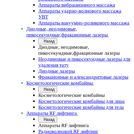
Аппараты вибрационного массажа
Аппараты ударно-волнового массажа
УВТ
Аппараты вакуумно-роликового массажа
Диодные, неодимовые,
пикосекундные,фракционные лазеры
Назад
Диодные, неодимовые,
пикосекундные,фракционные лазеры
Неодимовые и пикосекундные лазеры для
удаления тату
Диодные лазеры
Фракционные и александритовые лазеры
Косметологические комбайны
Назад
Косметологические комбайны
Косметологические комбайны для лица
Косметологические комбайны для тела
Аппараты RF лифтинга
Назад
Аппараты RF лифтинга
Радиоволновой RF лифтинг