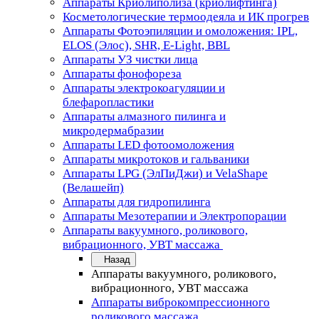
Аппараты Криолиполиза (криолифтинга)
Косметологические термоодеяла и ИК прогрев
Аппараты Фотоэпиляции и омоложения: IPL,
ELOS (Элос), SHR, E-Light, BBL
Аппараты УЗ чистки лица
Аппараты фонофореза
Аппараты электрокоагуляции и
блефаропластики
Аппараты алмазного пилинга и
микродермабразии
Аппараты LED фотоомоложения
Аппараты микротоков и гальваники
Аппараты LPG (ЭлПиДжи) и VelaShape
(Велашейп)
Аппараты для гидропилинга
Аппараты Мезотерапии и Электропорации
Аппараты вакуумного, роликового,
вибрационного, УВТ массажа
Назад
Аппараты вакуумного, роликового,
вибрационного, УВТ массажа
Аппараты виброкомпрессионного
роликового массажа