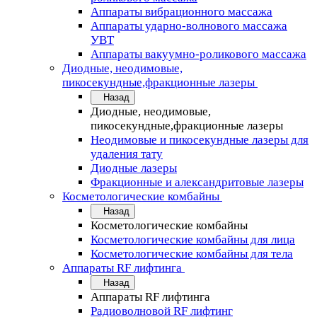
Аппараты вибрационного массажа
Аппараты ударно-волнового массажа
УВТ
Аппараты вакуумно-роликового массажа
Диодные, неодимовые,
пикосекундные,фракционные лазеры
Назад
Диодные, неодимовые,
пикосекундные,фракционные лазеры
Неодимовые и пикосекундные лазеры для
удаления тату
Диодные лазеры
Фракционные и александритовые лазеры
Косметологические комбайны
Назад
Косметологические комбайны
Косметологические комбайны для лица
Косметологические комбайны для тела
Аппараты RF лифтинга
Назад
Аппараты RF лифтинга
Радиоволновой RF лифтинг