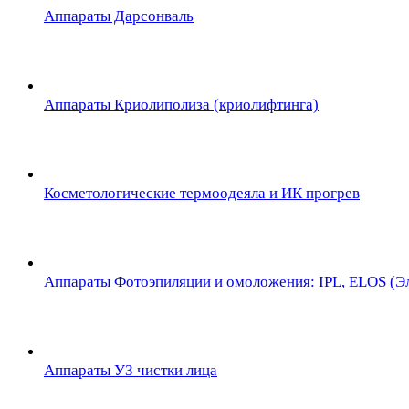
Аппараты Дарсонваль
Аппараты Криолиполиза (криолифтинга)
Косметологические термоодеяла и ИК прогрев
Аппараты Фотоэпиляции и омоложения: IPL, ELOS (Эл
Аппараты УЗ чистки лица