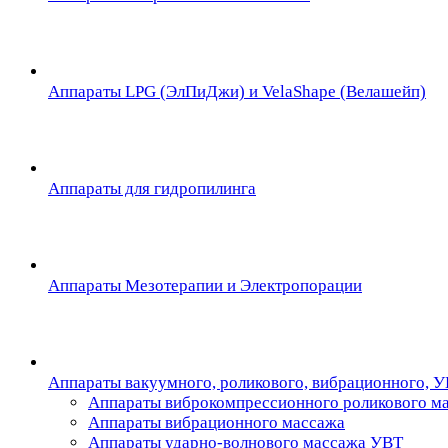
Аппараты LPG (ЭлПиДжи) и VelaShape (Велашейп)
Аппараты для гидропилинга
Аппараты Мезотерапии и Электропорации
Аппараты вакуумного, роликового, вибрационного, 
Аппараты виброкомпрессионного роликового м
Аппараты вибрационного массажа
Аппараты ударно-волнового массажа УВТ