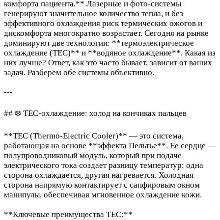
комфорта пациента.** Лазерные и фото-системы
генерируют значительное количество тепла, и без
эффективного охлаждения риск термических ожогов и
дискомфорта многократно возрастает. Сегодня на рынке
доминируют две технологии: **термоэлектрическое
охлаждение (TEC)** и **водяное охлаждение**. Какая из
них лучше? Ответ, как это часто бывает, зависит от ваших
задач. Разберем обе системы объективно.
---
## ❄️ TEC-охлаждение: холод на кончиках пальцев
**TEC (Thermo-Electric Cooler)** — это система,
работающая на основе **эффекта Пельтье**. Ее сердце —
полупроводниковый модуль, который при подаче
электрического тока создает разницу температур: одна
сторона охлаждается, другая нагревается. Холодная
сторона напрямую контактирует с сапфировым окном
манипулы, обеспечивая мгновенное охлаждение кожи.
**Ключевые преимущества TEC:**