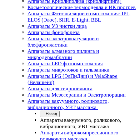
Аппараты Криолиполиза (криолифтинга)
Косметологические термоодеяла и ИК прогрев
Аппараты Фотоэпиляции и омоложения: IPL,
ELOS (Элос), SHR, E-Light, BBL
Аппараты УЗ чистки лица
Аппараты фонофореза
Аппараты электрокоагуляции и
блефаропластики
Аппараты алмазного пилинга и
микродермабразии
Аппараты LED фотоомоложения
Аппараты микротоков и гальваники
Аппараты LPG (ЭлПиДжи) и VelaShape
(Велашейп)
Аппараты для гидропилинга
Аппараты Мезотерапии и Электропорации
Аппараты вакуумного, роликового,
вибрационного, УВТ массажа
Назад
Аппараты вакуумного, роликового,
вибрационного, УВТ массажа
Аппараты виброкомпрессионного
роликового массажа