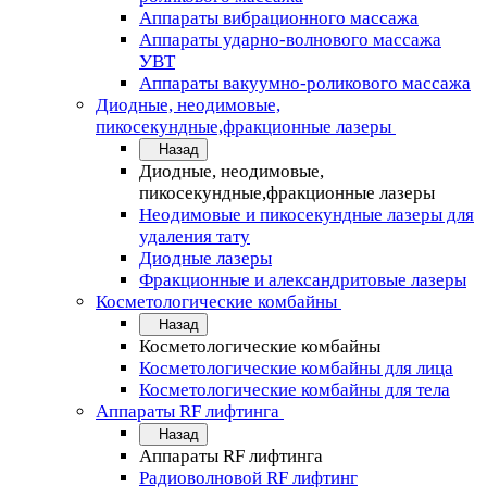
Аппараты вибрационного массажа
Аппараты ударно-волнового массажа
УВТ
Аппараты вакуумно-роликового массажа
Диодные, неодимовые,
пикосекундные,фракционные лазеры
Назад
Диодные, неодимовые,
пикосекундные,фракционные лазеры
Неодимовые и пикосекундные лазеры для
удаления тату
Диодные лазеры
Фракционные и александритовые лазеры
Косметологические комбайны
Назад
Косметологические комбайны
Косметологические комбайны для лица
Косметологические комбайны для тела
Аппараты RF лифтинга
Назад
Аппараты RF лифтинга
Радиоволновой RF лифтинг