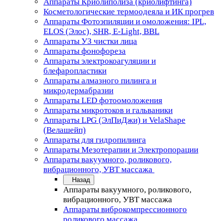
Аппараты Криолиполиза (криолифтинга)
Косметологические термоодеяла и ИК прогрев
Аппараты Фотоэпиляции и омоложения: IPL,
ELOS (Элос), SHR, E-Light, BBL
Аппараты УЗ чистки лица
Аппараты фонофореза
Аппараты электрокоагуляции и
блефаропластики
Аппараты алмазного пилинга и
микродермабразии
Аппараты LED фотоомоложения
Аппараты микротоков и гальваники
Аппараты LPG (ЭлПиДжи) и VelaShape
(Велашейп)
Аппараты для гидропилинга
Аппараты Мезотерапии и Электропорации
Аппараты вакуумного, роликового,
вибрационного, УВТ массажа
Назад
Аппараты вакуумного, роликового,
вибрационного, УВТ массажа
Аппараты виброкомпрессионного
роликового массажа