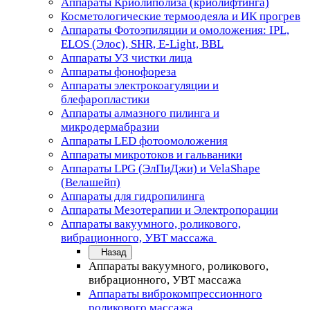
Аппараты Криолиполиза (криолифтинга)
Косметологические термоодеяла и ИК прогрев
Аппараты Фотоэпиляции и омоложения: IPL,
ELOS (Элос), SHR, E-Light, BBL
Аппараты УЗ чистки лица
Аппараты фонофореза
Аппараты электрокоагуляции и
блефаропластики
Аппараты алмазного пилинга и
микродермабразии
Аппараты LED фотоомоложения
Аппараты микротоков и гальваники
Аппараты LPG (ЭлПиДжи) и VelaShape
(Велашейп)
Аппараты для гидропилинга
Аппараты Мезотерапии и Электропорации
Аппараты вакуумного, роликового,
вибрационного, УВТ массажа
Назад
Аппараты вакуумного, роликового,
вибрационного, УВТ массажа
Аппараты виброкомпрессионного
роликового массажа