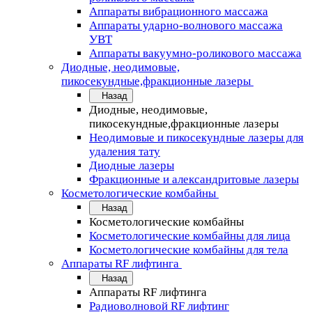
Аппараты вибрационного массажа
Аппараты ударно-волнового массажа
УВТ
Аппараты вакуумно-роликового массажа
Диодные, неодимовые,
пикосекундные,фракционные лазеры
Назад
Диодные, неодимовые,
пикосекундные,фракционные лазеры
Неодимовые и пикосекундные лазеры для
удаления тату
Диодные лазеры
Фракционные и александритовые лазеры
Косметологические комбайны
Назад
Косметологические комбайны
Косметологические комбайны для лица
Косметологические комбайны для тела
Аппараты RF лифтинга
Назад
Аппараты RF лифтинга
Радиоволновой RF лифтинг