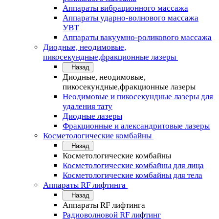
Аппараты вибрационного массажа
Аппараты ударно-волнового массажа
УВТ
Аппараты вакуумно-роликового массажа
Диодные, неодимовые,
пикосекундные,фракционные лазеры
Назад
Диодные, неодимовые,
пикосекундные,фракционные лазеры
Неодимовые и пикосекундные лазеры для
удаления тату
Диодные лазеры
Фракционные и александритовые лазеры
Косметологические комбайны
Назад
Косметологические комбайны
Косметологические комбайны для лица
Косметологические комбайны для тела
Аппараты RF лифтинга
Назад
Аппараты RF лифтинга
Радиоволновой RF лифтинг