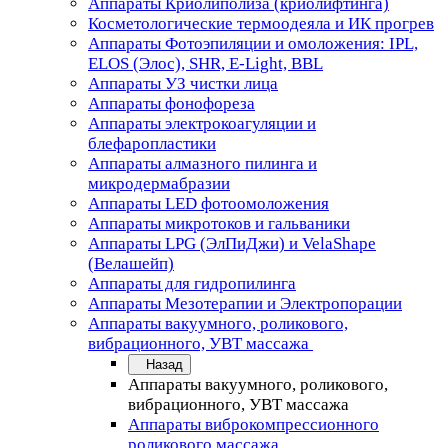
Аппараты Криолиполиза (криолифтинга)
Косметологические термоодеяла и ИК прогрев
Аппараты Фотоэпиляции и омоложения: IPL,
ELOS (Элос), SHR, E-Light, BBL
Аппараты УЗ чистки лица
Аппараты фонофореза
Аппараты электрокоагуляции и
блефаропластики
Аппараты алмазного пилинга и
микродермабразии
Аппараты LED фотоомоложения
Аппараты микротоков и гальваники
Аппараты LPG (ЭлПиДжи) и VelaShape
(Велашейп)
Аппараты для гидропилинга
Аппараты Мезотерапии и Электропорации
Аппараты вакуумного, роликового,
вибрационного, УВТ массажа
Назад
Аппараты вакуумного, роликового,
вибрационного, УВТ массажа
Аппараты виброкомпрессионного
роликового массажа