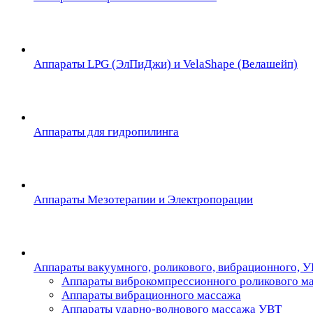
Аппараты LPG (ЭлПиДжи) и VelaShape (Велашейп)
Аппараты для гидропилинга
Аппараты Мезотерапии и Электропорации
Аппараты вакуумного, роликового, вибрационного, 
Аппараты виброкомпрессионного роликового м
Аппараты вибрационного массажа
Аппараты ударно-волнового массажа УВТ