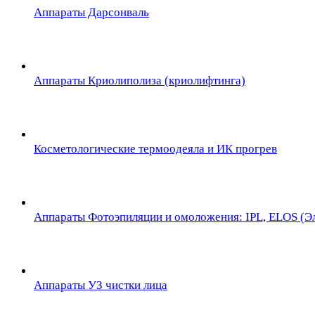
Аппараты Дарсонваль
Аппараты Криолиполиза (криолифтинга)
Косметологические термоодеяла и ИК прогрев
Аппараты Фотоэпиляции и омоложения: IPL, ELOS (Эл
Аппараты УЗ чистки лица