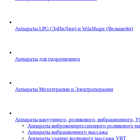
Аппараты LPG (ЭлПиДжи) и VelaShape (Велашейп)
Аппараты для гидропилинга
Аппараты Мезотерапии и Электропорации
Аппараты вакуумного, роликового, вибрационного, 
Аппараты виброкомпрессионного роликового м
Аппараты вибрационного массажа
Аппараты ударно-волнового массажа УВТ