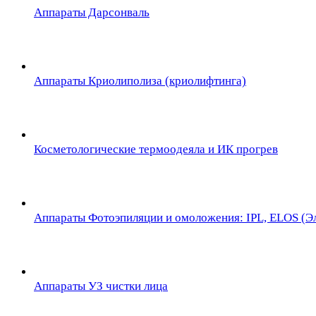
Аппараты Дарсонваль
Аппараты Криолиполиза (криолифтинга)
Косметологические термоодеяла и ИК прогрев
Аппараты Фотоэпиляции и омоложения: IPL, ELOS (Эл
Аппараты УЗ чистки лица