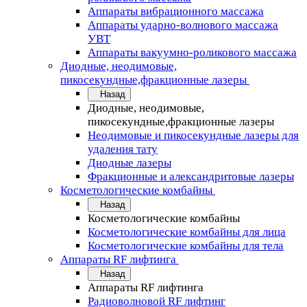
Аппараты вибрационного массажа
Аппараты ударно-волнового массажа
УВТ
Аппараты вакуумно-роликового массажа
Диодные, неодимовые,
пикосекундные,фракционные лазеры
Назад
Диодные, неодимовые,
пикосекундные,фракционные лазеры
Неодимовые и пикосекундные лазеры для
удаления тату
Диодные лазеры
Фракционные и александритовые лазеры
Косметологические комбайны
Назад
Косметологические комбайны
Косметологические комбайны для лица
Косметологические комбайны для тела
Аппараты RF лифтинга
Назад
Аппараты RF лифтинга
Радиоволновой RF лифтинг