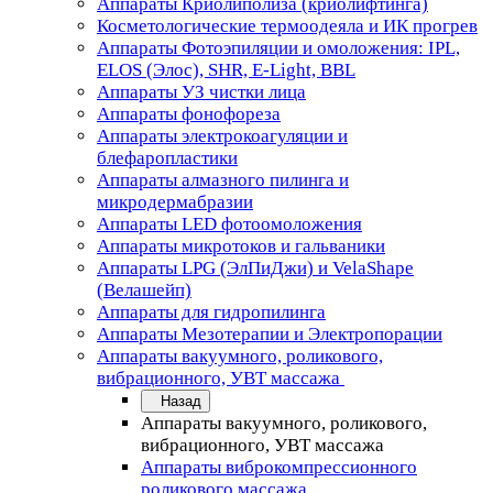
Аппараты Криолиполиза (криолифтинга)
Косметологические термоодеяла и ИК прогрев
Аппараты Фотоэпиляции и омоложения: IPL,
ELOS (Элос), SHR, E-Light, BBL
Аппараты УЗ чистки лица
Аппараты фонофореза
Аппараты электрокоагуляции и
блефаропластики
Аппараты алмазного пилинга и
микродермабразии
Аппараты LED фотоомоложения
Аппараты микротоков и гальваники
Аппараты LPG (ЭлПиДжи) и VelaShape
(Велашейп)
Аппараты для гидропилинга
Аппараты Мезотерапии и Электропорации
Аппараты вакуумного, роликового,
вибрационного, УВТ массажа
Назад
Аппараты вакуумного, роликового,
вибрационного, УВТ массажа
Аппараты виброкомпрессионного
роликового массажа