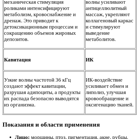
механическая стимуляция
волны усиливают
роликами интенсифицируют
антицеллюлитный
метаболизм, кровоснабжение и
массаж, укрепляют
дренаж. Это приводит к
коллагеновый каркас
детоксикационным процессам и
и стимулируют
сокращению объемов жировых
выведение
депозитов.
метаболитов.
Кавитация
ИК
Узкие волны частотой 36 кГц
ИК-воздействие
создают эффект кавитации,
усиливает обмен и
разрушая адипоциты, а продукты
липолиз, улучшая
их распада безопасно выводятся
кровообращение и
из организма.
оксигенацию тканей.
Показания и области применения
Лицо:
морщины, птоз, пигментация, акне, рубцы.