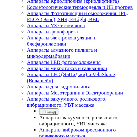
Аппараты Криолиполиза (криолифтинга)
Косметологические термоодеяла и ИК прогрев
Аппараты Фотоэпиляции и омоложения: IPL,
ELOS (Элос), SHR, E-Light, BBL
Аппараты УЗ чистки лица
Аппараты фонофореза
Аппараты электрокоагуляции и
блефаропластики
Аппараты алмазного пилинга и
микродермабразии
Аппараты LED фотоомоложения
Аппараты микротоков и гальваники
Аппараты LPG (ЭлПиДжи) и VelaShape
(Велашейп)
Аппараты для гидропилинга
Аппараты Мезотерапии и Электропорации
Аппараты вакуумного, роликового,
вибрационного, УВТ массажа
Назад
Аппараты вакуумного, роликового,
вибрационного, УВТ массажа
Аппараты виброкомпрессионного
роликового массажа