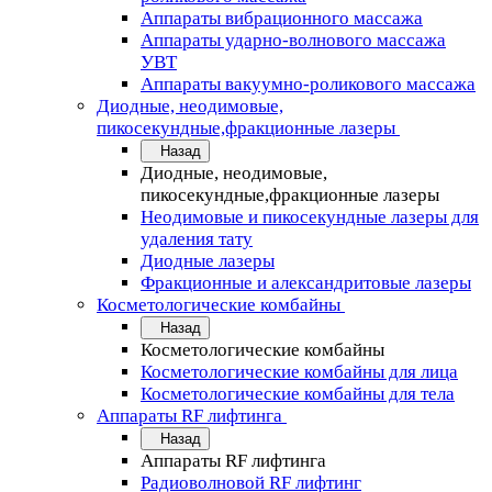
Аппараты вибрационного массажа
Аппараты ударно-волнового массажа
УВТ
Аппараты вакуумно-роликового массажа
Диодные, неодимовые,
пикосекундные,фракционные лазеры
Назад
Диодные, неодимовые,
пикосекундные,фракционные лазеры
Неодимовые и пикосекундные лазеры для
удаления тату
Диодные лазеры
Фракционные и александритовые лазеры
Косметологические комбайны
Назад
Косметологические комбайны
Косметологические комбайны для лица
Косметологические комбайны для тела
Аппараты RF лифтинга
Назад
Аппараты RF лифтинга
Радиоволновой RF лифтинг