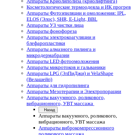
Аппараты Криолиполиза (криолифтинга)
Косметологические термоодеяла и ИК прогрев
Аппараты Фотоэпиляции и омоложения: IPL,
ELOS (Элос), SHR, E-Light, BBL
Аппараты УЗ чистки лица
Аппараты фонофореза
Аппараты электрокоагуляции и
блефаропластики
Аппараты алмазного пилинга и
микродермабразии
Аппараты LED фотоомоложения
Аппараты микротоков и гальваники
Аппараты LPG (ЭлПиДжи) и VelaShape
(Велашейп)
Аппараты для гидропилинга
Аппараты Мезотерапии и Электропорации
Аппараты вакуумного, роликового,
вибрационного, УВТ массажа
Назад
Аппараты вакуумного, роликового,
вибрационного, УВТ массажа
Аппараты виброкомпрессионного
роликового массажа