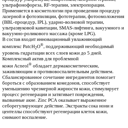
ультрафонофореза, RF-терапии, электропорации.
Применяется в косметологии при проведении процедур
лазерной и фотоэпиляции, фототерапии, фотоомоложения
(BBL-процедур, IPL), ударно-волновой терапии,
ультразвуковой кавитации, SMAS-лифтинга, вакуумного и
вакуумно-роликового массажа (кроме LPG).
В состав входит инновационный увлажняющий
®
комплекс PatcH
O
, поддерживающий необходимый
2
уровень гидратации всех слоев кожи до 5 дней.
Комплексный актив для проблемной
®
кожи Acneol
обладает дермакосметическим,
заживляющим и противовоспалительным действием.
Сбалансированное сочетание ингредиентов помогает
бороться с образованием комедонов, способствует
уменьшению чрезмерной жирности кожи, стимулирует
процесс регенерации и затягивает повреждения,
вызванные акне. Zinc PCA оказывает выраженное
себорегулирующее действие. Экстракты сока нони и
центеллы способствуют регенерации клеток кожи,
снимают воспаление.