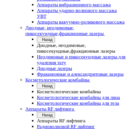
Аппараты вибрационного массажа
Аппараты ударно-волнового массажа
УВТ
Аппараты вакуумно-роликового массажа
Диодные, неодимовые,
пикосекундные,фракционные лазеры
Назад
Диодные, неодимовые,
пикосекундные,фракционные лазеры
Неодимовые и пикосекундные лазеры для
удаления тату
Диодные лазеры
Фракционные и александритовые лазеры
Косметологические комбайны
Назад
Косметологические комбайны
Косметологические комбайны для лица
Косметологические комбайны для тела
Аппараты RF лифтинга
Назад
Аппараты RF лифтинга
Радиоволновой RF лифтинг