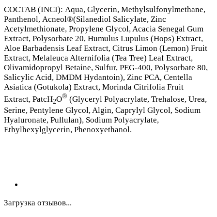
СОСТАВ (INCI): Aqua, Glycerin, Methylsulfonylmethane,
Panthenol, Acneol®(Silanediol Salicylate, Zinc
Acetylmethionate, Propylene Glycol, Acacia Senegal Gum
Extract, Polysorbate 20, Humulus Lupulus (Hops) Extract,
Aloe Barbadensis Leaf Extract, Citrus Limon (Lemon) Fruit
Extract, Melaleuca Alternifolia (Tea Tree) Leaf Extract,
Olivamidopropyl Betaine, Sulfur, PEG-400, Polysorbate 80,
Salicylic Acid, DMDM Hydantoin), Zinc PCA, Centella
Asiatica (Gotukola) Extract, Morinda Citrifolia Fruit
®
Extract, PatcH
O
(Glyceryl Polyacrylate, Trehalose, Urea,
2
Serine, Pentylene Glycol, Algin, Caprylyl Glycol, Sodium
Hyaluronate, Pullulan), Sodium Polyacrylate,
Ethylhexylglycerin, Phenoxyethanol.
Загрузка отзывов...