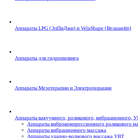
Аппараты LPG (ЭлПиДжи) и VelaShape (Велашейп)
Аппараты для гидропилинга
Аппараты Мезотерапии и Электропорации
Аппараты вакуумного, роликового, вибрационного, 
Аппараты виброкомпрессионного роликового м
Аппараты вибрационного массажа
Аппараты ударно-волнового массажа УВТ