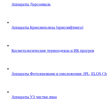
Аппараты Дарсонваль
Аппараты Криолиполиза (криолифтинга)
Косметологические термоодеяла и ИК прогрев
Аппараты Фотоэпиляции и омоложения: IPL, ELOS (Эл
Аппараты УЗ чистки лица