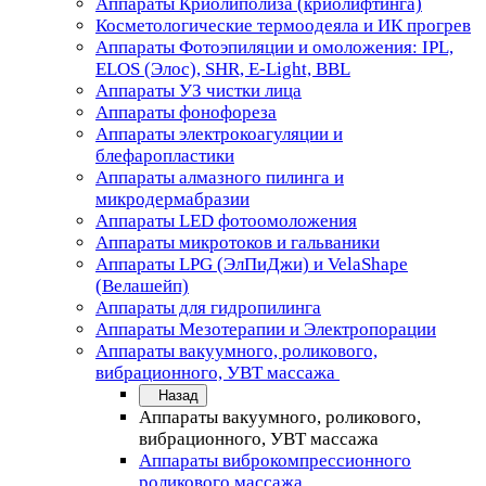
Аппараты Криолиполиза (криолифтинга)
Косметологические термоодеяла и ИК прогрев
Аппараты Фотоэпиляции и омоложения: IPL,
ELOS (Элос), SHR, E-Light, BBL
Аппараты УЗ чистки лица
Аппараты фонофореза
Аппараты электрокоагуляции и
блефаропластики
Аппараты алмазного пилинга и
микродермабразии
Аппараты LED фотоомоложения
Аппараты микротоков и гальваники
Аппараты LPG (ЭлПиДжи) и VelaShape
(Велашейп)
Аппараты для гидропилинга
Аппараты Мезотерапии и Электропорации
Аппараты вакуумного, роликового,
вибрационного, УВТ массажа
Назад
Аппараты вакуумного, роликового,
вибрационного, УВТ массажа
Аппараты виброкомпрессионного
роликового массажа