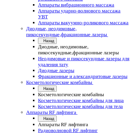
Аппараты вибрационного массажа
Аппараты ударно-волнового массажа
УВТ
Аппараты вакуумно-роликового массажа
Диодные, неодимовые,
пикосекундные,фракционные лазеры
Назад
Диодные, неодимовые,
пикосекундные,фракционные лазеры
Неодимовые и пикосекундные лазеры для
удаления тату
Диодные лазеры
Фракционные и александритовые лазеры
Косметологические комбайны
Назад
Косметологические комбайны
Косметологические комбайны для лица
Косметологические комбайны для тела
Аппараты RF лифтинга
Назад
Аппараты RF лифтинга
Радиоволновой RF лифтинг