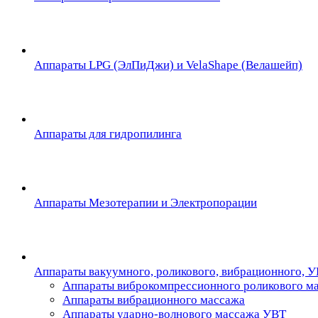
Аппараты LPG (ЭлПиДжи) и VelaShape (Велашейп)
Аппараты для гидропилинга
Аппараты Мезотерапии и Электропорации
Аппараты вакуумного, роликового, вибрационного, 
Аппараты виброкомпрессионного роликового м
Аппараты вибрационного массажа
Аппараты ударно-волнового массажа УВТ