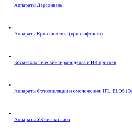
Аппараты Дарсонваль
Аппараты Криолиполиза (криолифтинга)
Косметологические термоодеяла и ИК прогрев
Аппараты Фотоэпиляции и омоложения: IPL, ELOS (Эл
Аппараты УЗ чистки лица