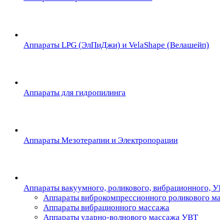
Аппараты LPG (ЭлПиДжи) и VelaShape (Велашейп)
Аппараты для гидропилинга
Аппараты Мезотерапии и Электропорации
Аппараты вакуумного, роликового, вибрационного, 
Аппараты виброкомпрессионного роликового м
Аппараты вибрационного массажа
Аппараты ударно-волнового массажа УВТ