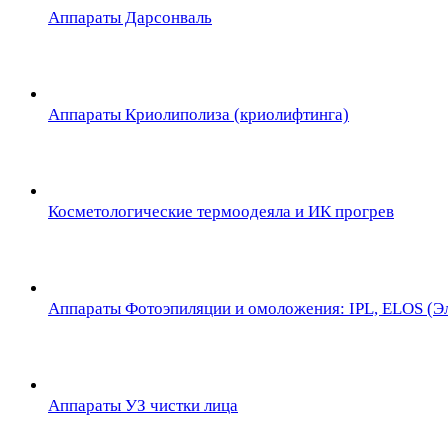
Аппараты Дарсонваль
Аппараты Криолиполиза (криолифтинга)
Косметологические термоодеяла и ИК прогрев
Аппараты Фотоэпиляции и омоложения: IPL, ELOS (Эл
Аппараты УЗ чистки лица