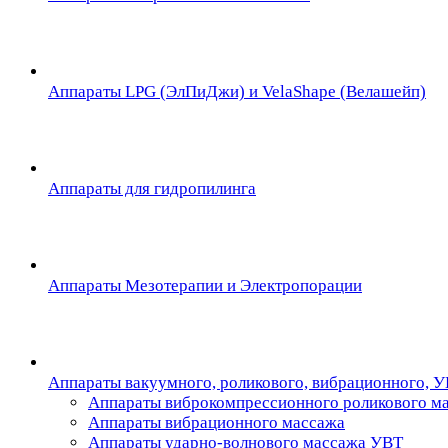
Аппараты LPG (ЭлПиДжи) и VelaShape (Велашейп)
Аппараты для гидропилинга
Аппараты Мезотерапии и Электропорации
Аппараты вакуумного, роликового, вибрационного, 
Аппараты виброкомпрессионного роликового м
Аппараты вибрационного массажа
Аппараты ударно-волнового массажа УВТ