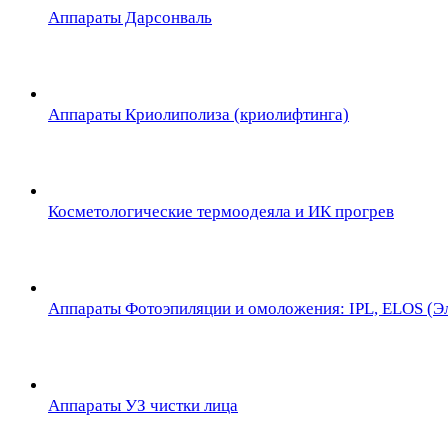
Аппараты Дарсонваль
Аппараты Криолиполиза (криолифтинга)
Косметологические термоодеяла и ИК прогрев
Аппараты Фотоэпиляции и омоложения: IPL, ELOS (Эл
Аппараты УЗ чистки лица